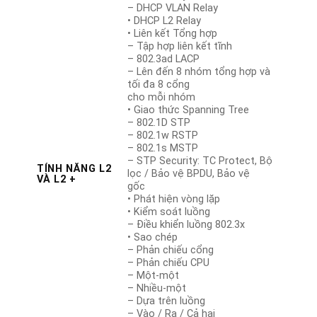
– DHCP VLAN Relay
• DHCP L2 Relay
• Liên kết Tổng hợp
– Tập hợp liên kết tĩnh
– 802.3ad LACP
– Lên đến 8 nhóm tổng hợp và
tối đa 8 cổng
cho mỗi nhóm
• Giao thức Spanning Tree
– 802.1D STP
– 802.1w RSTP
– 802.1s MSTP
– STP Security: TC Protect, Bộ
TÍNH NĂNG L2
lọc / Bảo vệ BPDU, Bảo vệ
VÀ L2 +
gốc
• Phát hiện vòng lặp
• Kiểm soát luồng
– Điều khiển luồng 802.3x
• Sao chép
– Phản chiếu cổng
– Phản chiếu CPU
– Một-một
– Nhiều-một
– Dựa trên luồng
– Vào / Ra / Cả hai