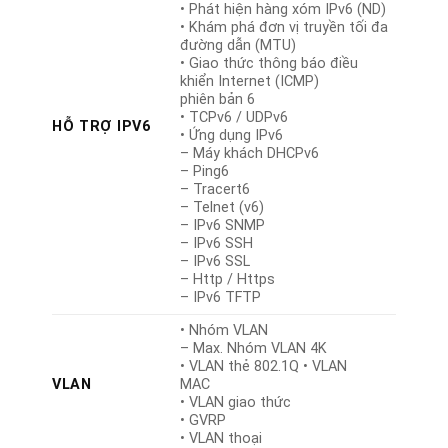
• Phát hiện hàng xóm IPv6 (ND)
• Khám phá đơn vị truyền tối đa
đường dẫn (MTU)
• Giao thức thông báo điều
khiển Internet (ICMP)
phiên bản 6
• TCPv6 / UDPv6
HỖ TRỢ IPV6
• Ứng dụng IPv6
– Máy khách DHCPv6
– Ping6
– Tracert6
– Telnet (v6)
– IPv6 SNMP
– IPv6 SSH
– IPv6 SSL
– Http / Https
– IPv6 TFTP
• Nhóm VLAN
– Max. Nhóm VLAN 4K
• VLAN thẻ 802.1Q • VLAN
VLAN
MAC
• VLAN giao thức
• GVRP
• VLAN thoại