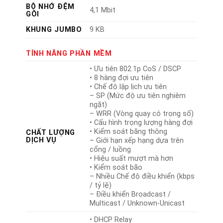
BỘ NHỚ ĐỆM
4,1 Mbit
GÓI
KHUNG JUMBO
9 KB
TÍNH NĂNG PHẦN MỀM
• Ưu tiên 802.1p CoS / DSCP
• 8 hàng đợi ưu tiên
• Chế độ lập lịch ưu tiên
– SP (Mức độ ưu tiên nghiêm
ngặt)
– WRR (Vòng quay có trọng số)
• Cấu hình trọng lượng hàng đợi
• Kiểm soát băng thông
CHẤT LƯỢNG
DỊCH VỤ
– Giới hạn xếp hạng dựa trên
cổng / luồng
• Hiệu suất mượt mà hơn
• Kiểm soát bão
– Nhiều Chế độ điều khiển (kbps
/ tỷ lệ)
– Điều khiển Broadcast /
Multicast / Unknown-Unicast
• DHCP Relay