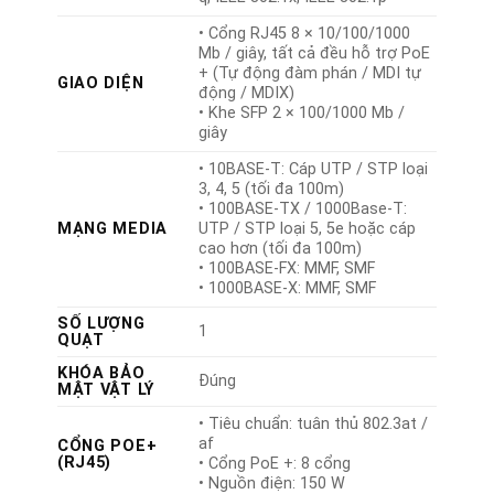
• Cổng RJ45 8 × 10/100/1000
Mb / giây, tất cả đều hỗ trợ PoE
+ (Tự động đàm phán / MDI tự
GIAO DIỆN
động / MDIX)
• Khe SFP 2 × 100/1000 Mb /
giây
• 10BASE-T: Cáp UTP / STP loại
3, 4, 5 (tối đa 100m)
• 100BASE-TX / 1000Base-T:
MẠNG MEDIA
UTP / STP loại 5, 5e hoặc cáp
cao hơn (tối đa 100m)
• 100BASE-FX: MMF, SMF
• 1000BASE-X: MMF, SMF
SỐ LƯỢNG
1
QUẠT
KHÓA BẢO
Đúng
MẬT VẬT LÝ
• Tiêu chuẩn: tuân thủ 802.3at /
af
CỔNG POE+
(RJ45)
• Cổng PoE +: 8 cổng
• Nguồn điện: 150 W