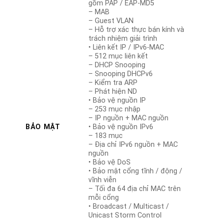
gồm PAP / EAP-MD5
– MAB
– Guest VLAN
– Hỗ trợ xác thực bán kính và
trách nhiệm giải trình
• Liên kết IP / IPv6-MAC
– 512 mục liên kết
– DHCP Snooping
– Snooping DHCPv6
– Kiểm tra ARP
– Phát hiện ND
• Bảo vệ nguồn IP
– 253 mục nhập
– IP nguồn + MAC nguồn
BẢO MẬT
• Bảo vệ nguồn IPv6
– 183 mục
– Địa chỉ IPv6 nguồn + MAC
nguồn
• Bảo vệ DoS
• Bảo mật cổng tĩnh / động /
vĩnh viễn
– Tối đa 64 địa chỉ MAC trên
mỗi cổng
• Broadcast / Multicast /
Unicast Storm Control