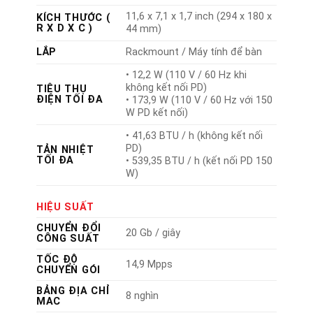
11,6 x 7,1 x 1,7 inch (294 x 180 x
KÍCH THƯỚC (
R X D X C )
44 mm)
LẮP
Rackmount / Máy tính để bàn
• 12,2 W (110 V / 60 Hz khi
không kết nối PD)
TIÊU THỤ
ĐIỆN TỐI ĐA
• 173,9 W (110 V / 60 Hz với 150
W PD kết nối)
• 41,63 BTU / h (không kết nối
PD)
TẢN NHIỆT
TỐI ĐA
• 539,35 BTU / h (kết nối PD 150
W)
HIỆU SUẤT
CHUYỂN ĐỔI
20 Gb / giây
CÔNG SUẤT
TỐC ĐỘ
14,9 Mpps
CHUYỂN GÓI
BẢNG ĐỊA CHỈ
8 nghìn
MAC