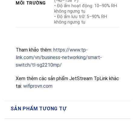
(-40–158 ℉)
MÔI TRƯỜNG
• Độ ẩm hoạt động: 10–90% RH
không ngưng tụ
• Độ ẩm lưu trữ: 5–90% RH
không ngưng tụ
Tham khảo thêm:
https://www.tp-
link.com/vn/business-networking/smart-
switch/tl-sg2210mp/
Xem thêm các sản phẩm JetStream TpLink khác
tại:
wifiprovn.com
SẢN PHẨM TƯƠNG TỰ