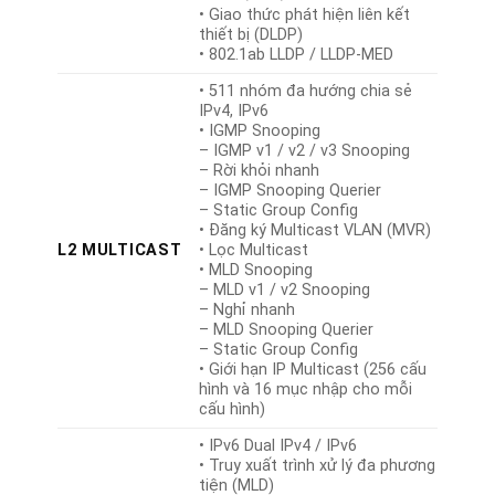
• Giao thức phát hiện liên kết
thiết bị (DLDP)
• 802.1ab LLDP / LLDP-MED
• 511 nhóm đa hướng chia sẻ
IPv4, IPv6
• IGMP Snooping
– IGMP v1 / v2 / v3 Snooping
– Rời khỏi nhanh
– IGMP Snooping Querier
– Static Group Config
• Đăng ký Multicast VLAN (MVR)
L2 MULTICAST
• Lọc Multicast
• MLD Snooping
– MLD v1 / v2 Snooping
– Nghỉ nhanh
– MLD Snooping Querier
– Static Group Config
• Giới hạn IP Multicast (256 cấu
hình và 16 mục nhập cho mỗi
cấu hình)
• IPv6 Dual IPv4 / IPv6
• Truy xuất trình xử lý đa phương
tiện (MLD)