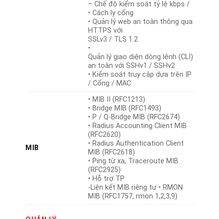
– Chế độ kiểm soát tỷ lệ kbps /
• Cách ly cổng
• Quản lý web an toàn thông qua
HTTPS với
SSLv3 / TLS 1.2
•
Quản lý giao diện dòng lệnh (CLI)
an toàn với SSHv1 / SSHv2
• Kiểm soát truy cập dựa trên IP
/ Cổng / MAC
• MIB II (RFC1213)
• Bridge MIB (RFC1493)
• P / Q-Bridge MIB (RFC2674)
• Radius Accounting Client MIB
(RFC2620)
• Radius Authentication Client
MIB
MIB (RFC2618)
• Ping từ xa, Traceroute MIB
(RFC2925)
• Hỗ trợ TP
-Liên kết MIB riêng tư • RMON
MIB (RFC1757, rmon 1,2,3,9)