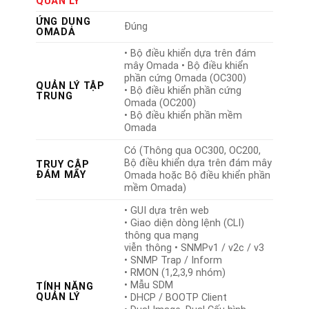
QUẢN LÝ
ỨNG DỤNG
Đúng
OMADA
• Bộ điều khiển dựa trên đám
mây Omada • Bộ điều khiển
phần cứng Omada (OC300)
QUẢN LÝ TẬP
• Bộ điều khiển phần cứng
TRUNG
Omada (OC200)
• Bộ điều khiển phần mềm
Omada
Có (Thông qua OC300, OC200,
Bộ điều khiển dựa trên đám mây
TRUY CẬP
ĐÁM MÂY
Omada hoặc Bộ điều khiển phần
mềm Omada)
• GUI dựa trên web
• Giao diện dòng lệnh (CLI)
thông qua mạng
viễn thông • SNMPv1 / v2c / v3
• SNMP Trap / Inform
• RMON (1,2,3,9 nhóm)
• Mẫu SDM
TÍNH NĂNG
QUẢN LÝ
• DHCP / BOOTP Client