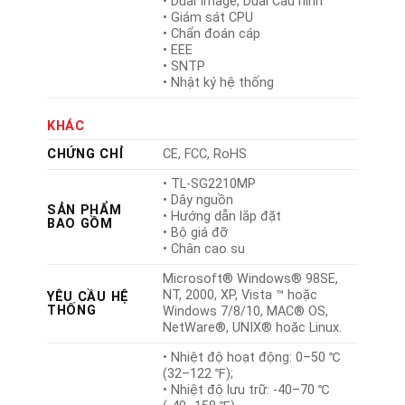
• Dual Image, Dual Cấu hình
• Giám sát CPU
• Chẩn đoán cáp
• EEE
• SNTP
• Nhật ký hệ thống
KHÁC
CHỨNG CHỈ
CE, FCC, RoHS
• TL-SG2210MP
• Dây nguồn
SẢN PHẨM
• Hướng dẫn lắp đặt
BAO GỒM
• Bộ giá đỡ
• Chân cao su
Microsoft® Windows® 98SE,
NT, 2000, XP, Vista ™ hoặc
YÊU CẦU HỆ
THỐNG
Windows 7/8/10, MAC® OS,
NetWare®, UNIX® hoặc Linux.
• Nhiệt độ hoạt động: 0–50 ℃
(32–122 ℉);
• Nhiệt độ lưu trữ: -40–70 ℃