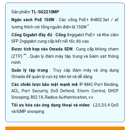
Sản phẩm
TL-SG2210MP
Ngân sách PoE 150W
: Các cổng PoE+ 8×802.3at / af
*
tương thích với tổng nguồn điện là 150W
.
Cổng Gigabit đầy đủ
:
Cổng
8×gigabit PoE+ và Khe cắm
SFP 2×gigabit cung cấp kết nối tốc độ cao.
Được tích hợp vào Omada SDN
: Cung cấp không chạm
**
(ZTP)
, Quản lý đám mây tập trung và Giám sát thông
minh.
Quản lý tập trung
: Truy cập đám mây và ứng dụng
Omada để quản lý cực kỳ tiện lợi và dễ dàng.
Các chiến lược bảo mật mạnh mẽ
: IP-MAC-Port Binding,
ACL, Port Security, DoS Defend, Storm Control, DHCP
Snooping, 802.1X, Radius Authentication, v.v.
Tối ưu hóa các ứng dụng thoại và video
: L2/L3/L4 QoS
và IGMP snooping.