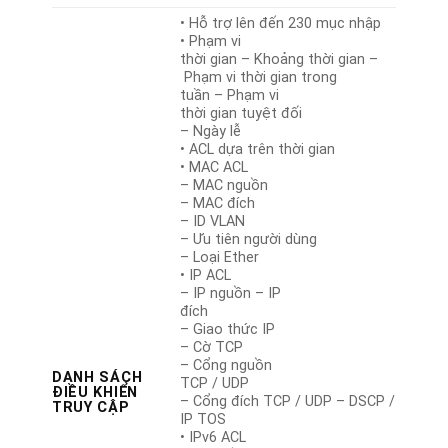
• Hỗ trợ lên đến 230 mục nhập
• Phạm vi
thời gian – Khoảng thời gian –
Phạm vi thời gian trong
tuần – Phạm vi
thời gian tuyệt đối
– Ngày lễ
• ACL dựa trên thời gian
• MAC ACL
– MAC nguồn
– MAC đích
– ID VLAN
– Ưu tiên người dùng
– Loại Ether
• IP ACL
– IP nguồn – IP
đích
– Giao thức IP
– Cờ TCP
– Cổng nguồn
DANH SÁCH
TCP / UDP
ĐIỀU KHIỂN
– Cổng đích TCP / UDP – DSCP /
TRUY CẬP
IP TOS
• IPv6 ACL