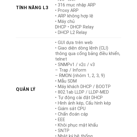
• 316 mục nhập ARP
TÍNH NĂNG L3
• Proxy ARP
• ARP không hợp lệ
• Máy chủ
DHCP • DHCP Relay
• DHCP L2 Relay
• GUI dựa trên web
• Giao diện dòng lệnh (CLI)
thông qua cổng bảng điều khiển,
telnet
• SNMPv1 / v2c / v3
– Trap / Inform
– RMON (nhóm 1, 2, 3, 9)
• Mẫu SDM
• Máy khách DHCP / BOOTP
QUẢN LÝ
• 802.1ab LLDP / LLDP-MED
• Tự động cài đặt DHCP
• Hình ảnh kép, Cấu hình kép
• Giám sát CPU
• Chẩn đoán cáp
• EEE
• Khôi phục mật khẩu
• SNTP
• Nhật ký hệ thống