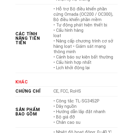
• Hỗ trợ Bộ điều khiển phần
cứng Omada (OC200 / OC300),
Bộ điều khiển phần mềm
• Tự động phát hiện thiết bị
• Cấu hình hàng
CÁC TÍNH
loạt
NĂNG TIÊN
• Nâng cấp chương trình cơ sở
TIẾN
hàng loạt • Giám sát mạng
thông minh
• Cảnh báo sự kiện bất thường
• Cấu hình hợp nhất
• Lịch khởi động lại
KHÁC
CHỨNG CHỈ
CE, FCC, RoHS
• Công tắc TL-SG3452P
• Dây nguồn
SẢN PHẨM
• Hướng dẫn lắp đặt nhanh
BAO GỒM
• Bộ giá đỡ
• Chân cao su
• Nhiệt độ hoạt động: 0–40 ℃