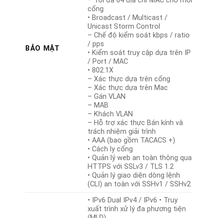
– Tối đa 64 địa chỉ MAC cho mỗi
cổng
• Broadcast / Multicast /
Unicast Storm Control
– Chế độ kiểm soát kbps / ratio
/ pps
BẢO MẬT
• Kiểm soát truy cập dựa trên IP
/ Port / MAC
• 802.1X
– Xác thực dựa trên cổng
– Xác thực dựa trên Mac
– Gán VLAN
– MAB
– Khách VLAN
– Hỗ trợ xác thực Bán kính và
trách nhiệm giải trình
• AAA (bao gồm TACACS +)
• Cách ly cổng
• Quản lý web an toàn thông qua
HTTPS với SSLv3 / TLS 1.2
• Quản lý giao diện dòng lệnh
(CLI) an toàn với SSHv1 / SSHv2
• IPv6 Dual IPv4 / IPv6 • Truy
xuất trình xử lý đa phương tiện
(MLD)