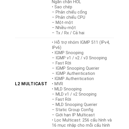
Ngăn chặn HOL
• Sao chép
– Phản chiếu cổng
– Phản chiếu CPU
– Một-một
– Nhiều-một
– Tx / Rx / Cả hai
• Hỗ trợ nhóm IGMP 511 (IPv4,
IPv6)
• IGMP Snooping
– IGMP v1 / v2 / v3 Snooping
– Fast Rời
– IGMP Snooping Querier
– IGMP Authentication
• IGMP Authentication
L2 MULTICAST
• MVR
• MLD Snooping
– MLD v1 / v2 Snooping
– Fast Rời
– MLD Snooping Querier
– Static Group Config
– Giới hạn IP Multicast
• Lọc Multicast: 256 cấu hình và
16 mục nhập cho mỗi cấu hình