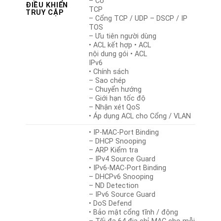
– Cờ
ĐIỀU KHIỂN
TCP
TRUY CẬP
– Cổng TCP / UDP – DSCP / IP
TOS
– Ưu tiên người dùng
• ACL kết hợp • ACL
nội dung gói • ACL
IPv6
• Chính sách
– Sao chép
– Chuyển hướng
– Giới hạn tốc độ
– Nhận xét QoS
• Áp dụng ACL cho Cổng / VLAN
• IP-MAC-Port Binding
– DHCP Snooping
– ARP Kiểm tra
– IPv4 Source Guard
• IPv6-MAC-Port Binding
– DHCPv6 Snooping
– ND Detection
– IPv6 Source Guard
• DoS Defend
• Bảo mật cổng tĩnh / động