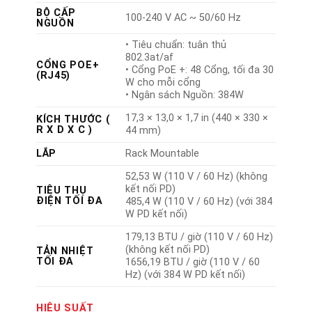
BỘ CẤP
100-240 V AC ~ 50/60 Hz
NGUỒN
• Tiêu chuẩn: tuân thủ
802.3at/af
CỔNG POE+
• Cổng PoE +: 48 Cổng, tối đa 30
(RJ45)
W cho mỗi cổng
• Ngân sách Nguồn: 384W
17,3 × 13,0 × 1,7 in (440 × 330 ×
KÍCH THƯỚC (
R X D X C )
44 mm)
LẮP
Rack Mountable
52,53 W (110 V / 60 Hz) (không
kết nối PD)
TIÊU THỤ
ĐIỆN TỐI ĐA
485,4 W (110 V / 60 Hz) (với 384
W PD kết nối)
179,13 BTU / giờ (110 V / 60 Hz)
(không kết nối PD)
TẢN NHIỆT
TỐI ĐA
1656,19 BTU / giờ (110 V / 60
Hz) (với 384 W PD kết nối)
HIỆU SUẤT