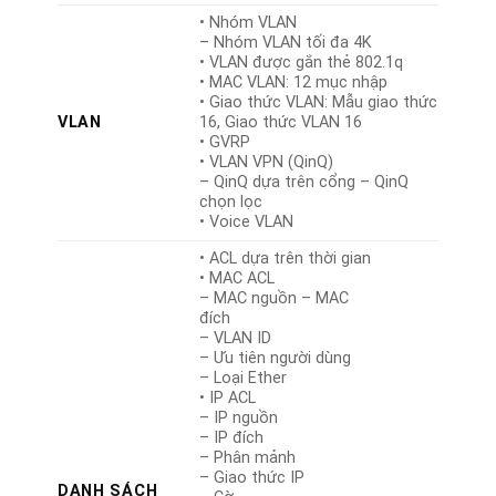
• Nhóm VLAN
– Nhóm VLAN tối đa 4K
• VLAN được gắn thẻ 802.1q
• MAC VLAN: 12 mục nhập
• Giao thức VLAN: Mẫu giao thức
VLAN
16, Giao thức VLAN 16
• GVRP
• VLAN VPN (QinQ)
– QinQ dựa trên cổng – QinQ
chọn lọc
• Voice VLAN
• ACL dựa trên thời gian
• MAC ACL
– MAC nguồn – MAC
đích
– VLAN ID
– Ưu tiên người dùng
– Loại Ether
• IP ACL
– IP nguồn
– IP đích
– Phân mảnh
– Giao thức IP
DANH SÁCH