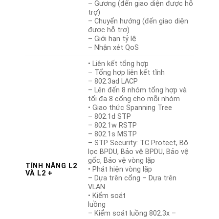
– Gương (đến giao diện được hỗ
trợ)
– Chuyển hướng (đến giao diện
được hỗ trợ)
– Giới hạn tỷ lệ
– Nhận xét QoS
• Liên kết tổng hợp
– Tổng hợp liên kết tĩnh
– 802.3ad LACP
– Lên đến 8 nhóm tổng hợp và
tối đa 8 cổng cho mỗi nhóm
• Giao thức Spanning Tree
– 802.1d STP
– 802.1w RSTP
– 802.1s MSTP
– STP Security: TC Protect, Bộ
lọc BPDU, Bảo vệ BPDU, Bảo vệ
gốc, Bảo vệ vòng lặp
TÍNH NĂNG L2
• Phát hiện vòng lặp
VÀ L2 +
– Dựa trên cổng – Dựa trên
VLAN
• Kiểm soát
luồng
– Kiểm soát luồng 802.3x –