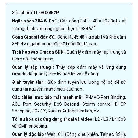
Sản phẩm
TL-SG3452P
Ngân sách 384 W PoE
: Các cổng PoE + 48 × 802.3at / af
*
tương thích với tổng nguồn điện là 384 W
.
Cổng Gigabit đầy đủ
: Cổng RJ45 48 × gigabit và Khe cắm
SFP 4 × gigabit cung cấp kết nối tốc độ cao.
Tích hợp vào Omada SDN
: Quản lý đám mây tập trung và
Giám sát thông minh.
Quản lý tập trung
: Truy cập đám mây và ứng dụng
Omada để quản lý cực kỳ tiện lợi và dễ dàng.
Định tuyến tĩnh
: Giúp định tuyến lưu lượng nội bộ để sử
dụng tài nguyên mạng hiệu quả hơn.
Các chiến lược bảo mật mạnh mẽ
: IP-MAC-Port Binding,
ACL, Port Security, DoS Defend, Storm control, DHCP
Snooping, 802.1X, Radius Authentication, v.v.
Tối ưu hóa các ứng dụng thoại và video
: L2 / L3 / L4 QoS
và IGMP snooping.
Quản lý độc lập
: Web, CLI (Cổng điều khiển, Telnet, SSH),