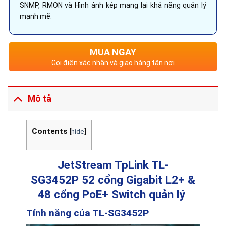
SNMP, RMON và Hình ảnh kép mang lại khả năng quản lý
mạnh mẽ.
MUA NGAY
Gọi điện xác nhận và giao hàng tận nơi
Mô tả
Contents
[
hide
]
JetStream TpLink TL-
SG3452P
52 cổng Gigabit L2+ &
48 cổng PoE+ Switch quản lý
Tính năng của TL-SG3452P