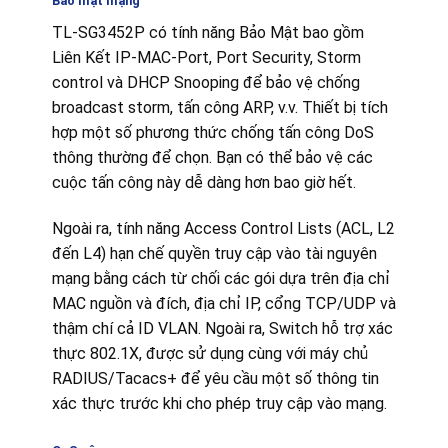
Bảo mật mạng
TL-SG3452P có tính năng Bảo Mật bao gồm
Liên Kết IP-MAC-Port, Port Security, Storm
control và DHCP Snooping để bảo vệ chống
broadcast storm, tấn công ARP, v.v. Thiết bị tích
hợp một số phương thức chống tấn công DoS
thông thường để chọn. Bạn có thể bảo vệ các
cuộc tấn công này dễ dàng hơn bao giờ hết.
Ngoài ra, tính năng Access Control Lists (ACL, L2
đến L4) hạn chế quyền truy cập vào tài nguyên
mạng bằng cách từ chối các gói dựa trên địa chỉ
MAC nguồn và đích, địa chỉ IP, cổng TCP/UDP và
thậm chí cả ID VLAN. Ngoài ra, Switch hỗ trợ xác
thực 802.1X, được sử dụng cùng với máy chủ
RADIUS/Tacacs+ để yêu cầu một số thông tin
xác thực trước khi cho phép truy cập vào mạng.