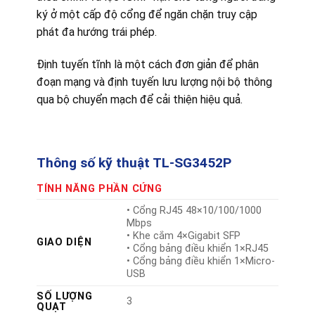
ký ở một cấp độ cổng để ngăn chặn truy cập
phát đa hướng trái phép.
Định tuyến tĩnh là một cách đơn giản để phân
đoạn mạng và định tuyến lưu lượng nội bộ thông
qua bộ chuyển mạch để cải thiện hiệu quả.
Thông số kỹ thuật TL-SG3452P
TÍNH NĂNG PHẦN CỨNG
• Cổng RJ45 48×10/100/1000
Mbps
• Khe cắm 4×Gigabit SFP
GIAO DIỆN
• Cổng bảng điều khiển 1×RJ45
• Cổng bảng điều khiển 1×Micro-
USB
SỐ LƯỢNG
3
QUẠT