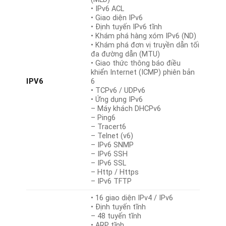
• IPv6 ACL
• Giao diện IPv6
• Định tuyến IPv6 tĩnh
• Khám phá hàng xóm IPv6 (ND)
• Khám phá đơn vị truyền dẫn tối
đa đường dẫn (MTU)
• Giao thức thông báo điều
khiển Internet (ICMP) phiên bản
IPV6
6
• TCPv6 / UDPv6
• Ứng dụng IPv6
– Máy khách DHCPv6
– Ping6
– Tracert6
– Telnet (v6)
– IPv6 SNMP
– IPv6 SSH
– IPv6 SSL
– Http / Https
– IPv6 TFTP
• 16 giao diện IPv4 / IPv6
• Định tuyến tĩnh
– 48 tuyến tĩnh
• ARP tĩnh