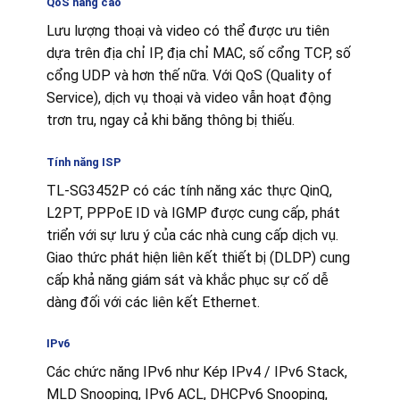
QoS nâng cao
Lưu lượng thoại và video có thể được ưu tiên
dựa trên địa chỉ IP, địa chỉ MAC, số cổng TCP, số
cổng UDP và hơn thế nữa. Với QoS (Quality of
Service), dịch vụ thoại và video vẫn hoạt động
trơn tru, ngay cả khi băng thông bị thiếu.
Tính năng ISP
TL-SG3452P có các tính năng xác thực QinQ,
L2PT, PPPoE ID và IGMP được cung cấp, phát
triển với sự lưu ý của các nhà cung cấp dịch vụ.
Giao thức phát hiện liên kết thiết bị (DLDP) cung
cấp khả năng giám sát và khắc phục sự cố dễ
dàng đối với các liên kết Ethernet.
IPv6
Các chức năng IPv6 như Kép IPv4 / IPv6 Stack,
MLD Snooping, IPv6 ACL, DHCPv6 Snooping,