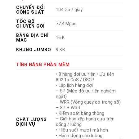
CHUYỂN ĐỔI
104 Gb / giây
CÔNG SUẤT
TỐC ĐỘ
77,4 Mpps
CHUYỂN GÓI
BẢNG ĐỊA CHỈ
16 K
MAC
KHUNG JUMBO
9 KB
TÍNH NĂNG PHẦN MỀM
• 8 hàng đợi ưu tiên • Ưu tiên
802.1p CoS / DSCP
• Lập lịch hàng đợi
– SP (Mức độ ưu tiên nghiêm
ngặt)
– WRR (Vòng quay có trọng số)
– SP + WRR
• Kiểm soát băng thông
– Giới hạn xếp hạng dựa trên
CHẤT LƯỢNG
DỊCH VỤ
cổng / luồng
• Hiệu suất mượt mà hơn
• Hành động cho luồng