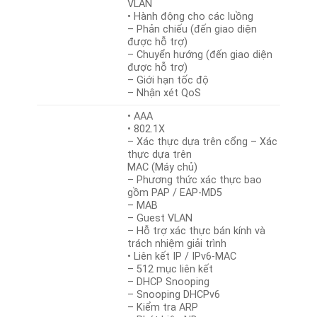
VLAN
• Hành động cho các luồng
– Phản chiếu (đến giao diện
được hỗ trợ)
– Chuyển hướng (đến giao diện
được hỗ trợ)
– Giới hạn tốc độ
– Nhận xét QoS
• AAA
• 802.1X
– Xác thực dựa trên cổng – Xác
thực dựa trên
MAC (Máy chủ)
– Phương thức xác thực bao
gồm PAP / EAP-MD5
– MAB
– Guest VLAN
– Hỗ trợ xác thực bán kính và
trách nhiệm giải trình
• Liên kết IP / IPv6-MAC
– 512 mục liên kết
– DHCP Snooping
– Snooping DHCPv6
– Kiểm tra ARP