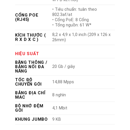
• Tiêu chuẩn: tuân theo
802.3af/at
CỔNG POE
(RJ45)
• Cổng PoE: 8 Cổng
• Tổng nguồn: 61 W*
8,2 x 4,9 x 1,0 inch (209 x 126 x
KÍCH THƯỚC (
R X D X C )
26mm)
HIỆU SUẤT
BĂNG THÔNG /
20 Gb / giây
BẢNG NỐI ĐA
NĂNG
TỐC ĐỘ
14,88 Mpps
CHUYỂN GÓI
BẢNG ĐỊA CHỈ
8 nghìn
MAC
BỘ NHỚ ĐỆM
4,1 Mbit
GÓI
KHUNG JUMBO
9 KB