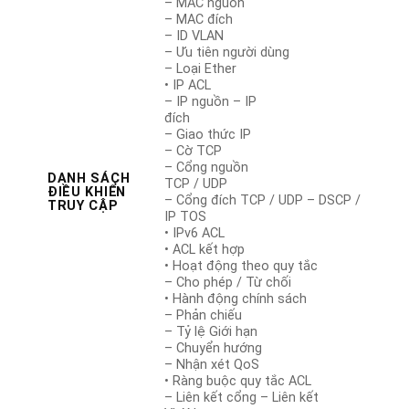
– MAC nguồn
– MAC đích
– ID VLAN
– Ưu tiên người dùng
– Loại Ether
• IP ACL
– IP nguồn – IP
đích
– Giao thức IP
– Cờ TCP
– Cổng nguồn
DANH SÁCH
TCP / UDP
ĐIỀU KHIỂN
– Cổng đích TCP / UDP – DSCP /
TRUY CẬP
IP TOS
• IPv6 ACL
• ACL kết hợp
• Hoạt động theo quy tắc
– Cho phép / Từ chối
• Hành động chính sách
– Phản chiếu
– Tỷ lệ Giới hạn
– Chuyển hướng
– Nhận xét QoS
• Ràng buộc quy tắc ACL
– Liên kết cổng – Liên kết