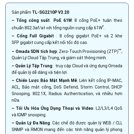
Sản phẩm
TL-SG2210P V3.20
–
Tổng công suất PoE 61W
: 8 cổng PoE+ tuân theo
*
chuẩn 802.3af/at với tổng nguồn cung cấp 61W
.
–
Cổng Full Gigabit
: 8 cổng gigabit PoE+ và 2 khe
SFP gigabit cung cấp kết nối tốc độ cao.
**
–
Omada SDN tích hợp
: Zero-Touch Provisioning (ZTP)
,
Quản Lý Cloud Tập Trung, và giám sát thông minh.
–
Quản Lý Tập Trung
: truy cập Cloud và ứng dụng Omada
để quản lý dễ dàng và tiện lợi.
–
Chiến Lược Bảo Mật Mạnh Mẽ
: Liên kết cổng IP-MAC,
ACL, Bảo mật cổng, DoS Defend, Storm Control, DHCP
Snooping, 802.1X, Radius Authentication, và nhiều hơn
nữa.
–
Tối Ưu Hóa Ứng Dụng Thoại và Video
: L2/L3/L4 QoS
và IGMP snooping.
–
Quản Lý Đa Năng
: Các chế độ được quản lý WEB / CLI,
SNMP và RMON mang đến các tính năng quản lý phong