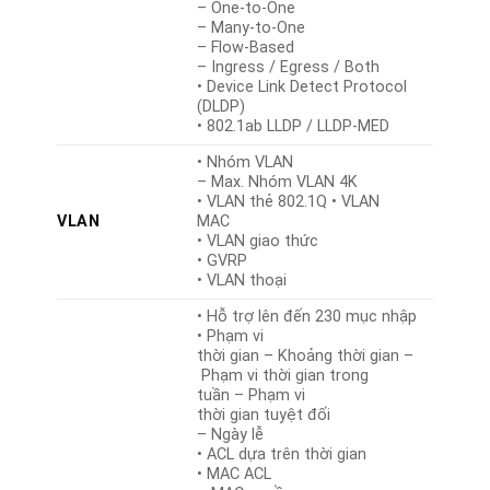
– One-to-One
– Many-to-One
– Flow-Based
– Ingress / Egress / Both
• Device Link Detect Protocol
(DLDP)
• 802.1ab LLDP / LLDP-MED
• Nhóm VLAN
– Max. Nhóm VLAN 4K
• VLAN thẻ 802.1Q • VLAN
VLAN
MAC
• VLAN giao thức
• GVRP
• VLAN thoại
• Hỗ trợ lên đến 230 mục nhập
• Phạm vi
thời gian – Khoảng thời gian –
Phạm vi thời gian trong
tuần – Phạm vi
thời gian tuyệt đối
– Ngày lễ
• ACL dựa trên thời gian
• MAC ACL