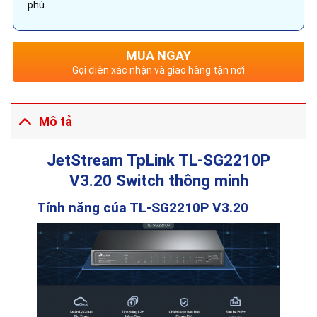
phú.
MUA NGAY
Gọi điện xác nhận và giao hàng tận nơi
Mô tả
JetStream TpLink TL-SG2210P
V3.20
Switch thông minh
Tính năng của TL-SG2210P V3.20