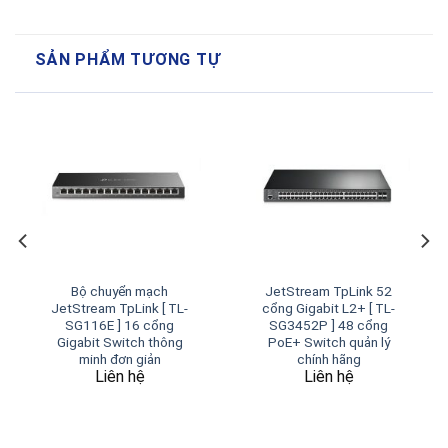
SẢN PHẨM TƯƠNG TỰ
Bộ chuyển mạch
JetStream TpLink 52
JetStream TpLink [ TL-
cổng Gigabit L2+ [ TL-
SG116E ] 16 cổng
SG3452P ] 48 cổng
Gigabit Switch thông
PoE+ Switch quản lý
minh đơn giản
chính hãng
Liên hệ
Liên hệ