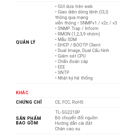
• GUI dựa trên web
• Giao diện dòng lệnh (CLI)
thông qua mạng
viễn thông • SNMPv1 / v2c / v3
• SNMP Trap / Inform
• RMON (1,2,3,9 nhóm)
• Mẫu SDM
QUẢN LÝ
• DHCP / BOOTP Client
• Dual Image, Dual Cấu hình
• Giám sát CPU
• Chẩn đoán cáp
• EEE
• SNTP
• Nhật ký hệ thống
KHÁC
CHỨNG CHỈ
CE, FCC, RoHS
TL-SG2210P
Bộ chuyển đổi nguồn
SẢN PHẨM
BAO GỒM
Hướng dẫn cài đặt
Chân cao su