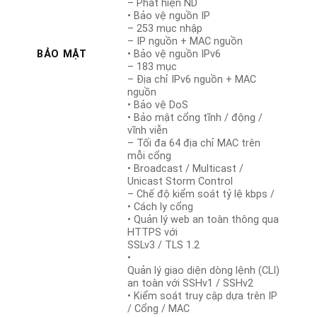
– Phát hiện ND
• Bảo vệ nguồn IP
– 253 mục nhập
– IP nguồn + MAC nguồn
BẢO MẬT
• Bảo vệ nguồn IPv6
– 183 mục
– Địa chỉ IPv6 nguồn + MAC
nguồn
• Bảo vệ DoS
• Bảo mật cổng tĩnh / động /
vĩnh viễn
– Tối đa 64 địa chỉ MAC trên
mỗi cổng
• Broadcast / Multicast /
Unicast Storm Control
– Chế độ kiểm soát tỷ lệ kbps /
• Cách ly cổng
• Quản lý web an toàn thông qua
HTTPS với
SSLv3 / TLS 1.2
•
Quản lý giao diện dòng lệnh (CLI)
an toàn với SSHv1 / SSHv2
• Kiểm soát truy cập dựa trên IP
/ Cổng / MAC