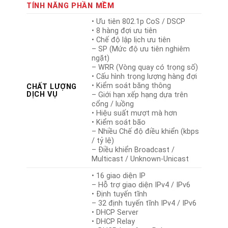
TÍNH NĂNG PHẦN MỀM
• Ưu tiên 802.1p CoS / DSCP
• 8 hàng đợi ưu tiên
• Chế độ lập lịch ưu tiên
– SP (Mức độ ưu tiên nghiêm
ngặt)
– WRR (Vòng quay có trọng số)
• Cấu hình trọng lượng hàng đợi
• Kiểm soát băng thông
CHẤT LƯỢNG
DỊCH VỤ
– Giới hạn xếp hạng dựa trên
cổng / luồng
• Hiệu suất mượt mà hơn
• Kiểm soát bão
– Nhiều Chế độ điều khiển (kbps
/ tỷ lệ)
– Điều khiển Broadcast /
Multicast / Unknown-Unicast
• 16 giao diện IP
– Hỗ trợ giao diện IPv4 / IPv6
• Định tuyến tĩnh
– 32 định tuyến tĩnh IPv4 / IPv6
• DHCP Server
• DHCP Relay