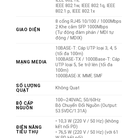
IEEE 802.1s,
IEEE 802.1w, IEEE 802.1q, IEEE
802.1 p, IEEE 802.1x
8 cổng RJ45 10/100 / 1000Mbps
2 Khe cắm SFP 1000Mbps
GIAO DIỆN
(Tự động đàm phán / MDI tự
động / MDIX)
10BASE-T: Cáp UTP loại 3, 4, 5
(tối đa 100m)
100BASE-TX / 1000Base-T: Cáp
MẠNG MEDIA
UTP loại 5, 5e trở lên (tối đa
100m)
1000BASE-X: MMF, SMF
SỐ LƯỢNG
Không Quạt
QUẠT
100~240VAC, 50/60Hz
BỘ CẤP
Bộ Chuyển Đổi Nguồn (Output:
NGUỒN
53.5VDC/1.31A)
• 10,3 W (220 V / 50 Hz) (không
kết nối PD)
ĐIỆN NĂNG
TIÊU THỤ
• 76,5 W (220 V / 50 Hz) (với 61
W PD kết nối)