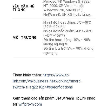
Microsoft® Windows® 98SE,
NT, 2000, XP, Vista ™ hoặc
YÊU CẦU HỆ
THỐNG
Windows 7/8, MAC® OS,
NetWare®, UNIX® hoặc Linux.
Nhiệt độ hoạt động: 0℃~40℃
(32℉~104℉);
Nhiệt độ bảo quản: -40℃~70℃
(-40℉~158℉)
MÔI TRƯỜNG
Độ ẩm hoạt động: 10% ~ 90%
không ngưng tụ
Độ ẩm lưu trữ: 5% ~ 90% không
ngưng tụ
Tham khảo thêm:
https://www.tp-
link.com/vn/business-networking/smart-
switch/tl-sg2210p/#specifications
Xem thêm các sản phẩm JetStream TpLink khác
tại:
wifiprovn.com