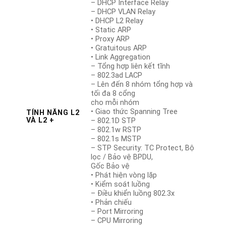
– DHCP Interface Relay
– DHCP VLAN Relay
• DHCP L2 Relay
• Static ARP
• Proxy ARP
• Gratuitous ARP
• Link Aggregation
– Tổng hợp liên kết tĩnh
– 802.3ad LACP
– Lên đến 8 nhóm tổng hợp và
tối đa 8 cổng
cho mỗi nhóm
• Giao thức Spanning Tree
TÍNH NĂNG L2
VÀ L2 +
– 802.1D STP
– 802.1w RSTP
– 802.1s MSTP
– STP Security: TC Protect, Bộ
lọc / Bảo vệ BPDU,
Gốc Bảo vệ
• Phát hiện vòng lặp
• Kiểm soát luồng
– Điều khiển luồng 802.3x
• Phản chiếu
– Port Mirroring
– CPU Mirroring