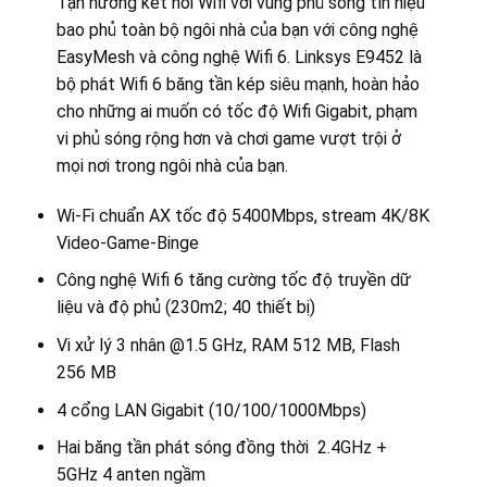
Tận hưởng kết nối Wifi với vùng phủ sóng tín hiệu
bao phủ toàn bộ ngôi nhà của bạn với công nghệ
EasyMesh và công nghệ Wifi 6. Linksys E9452 là
bộ phát Wifi 6 băng tần kép siêu mạnh, hoàn hảo
cho những ai muốn có tốc độ Wifi Gigabit, phạm
vi phủ sóng rộng hơn và chơi game vượt trội ở
mọi nơi trong ngôi nhà của bạn.
Wi-Fi chuẩn AX tốc độ 5400Mbps, stream 4K/8K
Video-Game-Binge
Công nghệ Wifi 6 tăng cường tốc độ truyền dữ
liệu và độ phủ (230m2; 40 thiết bị)
Vi xử lý 3 nhân @1.5 GHz, RAM 512 MB, Flash
256 MB
4 cổng LAN Gigabit (10/100/1000Mbps)
Hai băng tần phát sóng đồng thời 2.4GHz +
5GHz 4 anten ngầm