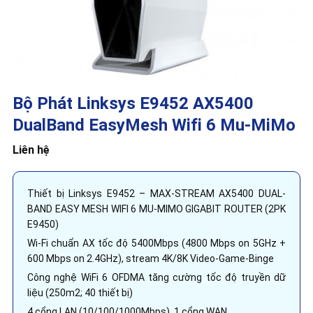
Bộ Phát Linksys E9452 AX5400
DualBand EasyMesh Wifi 6 Mu-MiMo
Liên hệ
Thiết bị Linksys E9452 – MAX-STREAM AX5400 DUAL-
BAND EASY MESH WIFI 6 MU-MIMO GIGABIT ROUTER (2PK
E9450)
Wi-Fi chuẩn AX tốc độ 5400Mbps (4800 Mbps on 5GHz +
600 Mbps on 2.4GHz), stream 4K/8K Video-Game-Binge
Công nghệ WiFi 6 OFDMA tăng cường tốc độ truyền dữ
liệu (250m2; 40 thiết bị)
4 cổng LAN (10/100/1000Mbps), 1 cổng WAN