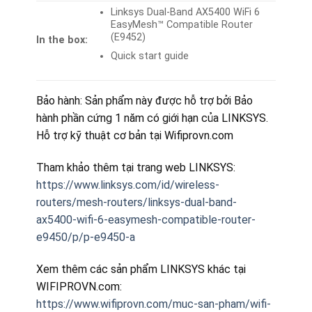
Linksys Dual-Band AX5400 WiFi 6
EasyMesh™ Compatible Router
(E9452)
In the box:
Quick start guide
Bảo hành: Sản phẩm này được hỗ trợ bởi Bảo
hành phần cứng 1 năm có giới hạn của LINKSYS.
Hỗ trợ kỹ thuật cơ bản tại Wifiprovn.com
Tham khảo thêm tại trang web LINKSYS:
https://www.linksys.com/id/wireless-
routers/mesh-routers/linksys-dual-band-
ax5400-wifi-6-easymesh-compatible-router-
e9450/p/p-e9450-a
Xem thêm các sản phẩm LINKSYS khác tại
WIFIPROVN.com:
https://www.wifiprovn.com/muc-san-pham/wifi-