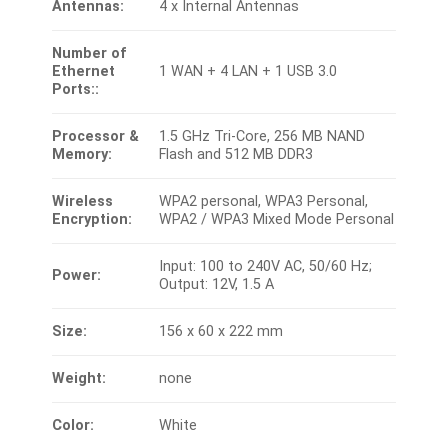
Antennas:
4 x Internal Antennas
Number of
Ethernet
1 WAN + 4 LAN + 1 USB 3.0
Ports::
Processor &
1.5 GHz Tri-Core, 256 MB NAND
Memory:
Flash and 512 MB DDR3
Wireless
WPA2 personal, WPA3 Personal,
Encryption:
WPA2 / WPA3 Mixed Mode Personal
Input: 100 to 240V AC, 50/60 Hz;
Power:
Output: 12V, 1.5 A
Size:
156 x 60 x 222 mm
Weight:
none
Color:
White