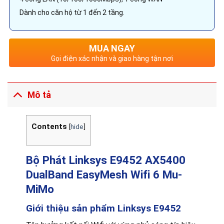
Dành cho căn hộ từ 1 đến 2 tầng.
MUA NGAY
Gọi điện xác nhận và giao hàng tận nơi
Mô tả
Contents
[
hide
]
Bộ Phát Linksys E9452 AX5400
DualBand EasyMesh Wifi 6 Mu-
MiMo
Giới thiệu sản phẩm Linksys E9452