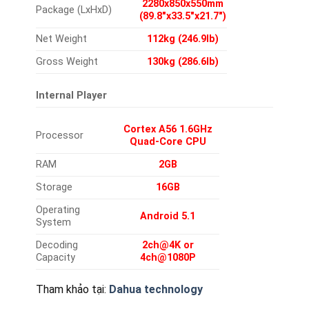
2280x850x550mm
Package (LxHxD)
(89.8″x33.5″x21.7″)
Net Weight
112kg (246.9lb)
Gross Weight
130kg (286.6lb)
Internal Player
Cortex A56 1.6GHz
Processor
Quad-Core CPU
RAM
2GB
Storage
16GB
Operating
Android 5.1
System
Decoding
2ch@4K or
Capacity
4ch@1080P
Tham khảo tại:
Dahua technology