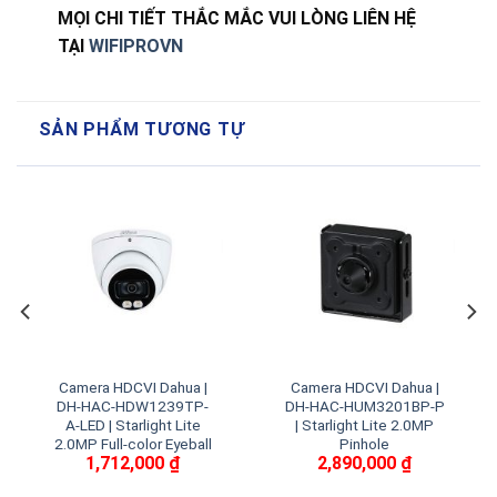
MỌI CHI TIẾT THẮC MẮC VUI LÒNG LIÊN HỆ
TẠI
WIFIPROVN
SẢN PHẨM TƯƠNG TỰ
Camera HDCVI Dahua |
Camera HDCVI Dahua |
DH-HAC-HDW1239TP-
DH-HAC-HUM3201BP-P
A-LED | Starlight Lite
| Starlight Lite 2.0MP
2.0MP Full-color Eyeball
Pinhole
1,712,000
₫
2,890,000
₫