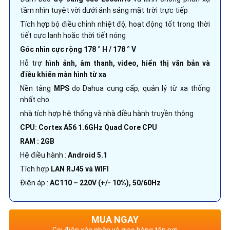
tầm nhìn tuyệt vời dưới ánh sáng mặt trời trực tiếp
Tích hợp bộ điều chỉnh nhiệt độ, hoạt động tốt trong thời
tiết cực lạnh hoặc thời tiết nóng
Góc nhìn cực rộng 178 ° H / 178 ° V
Hỗ trợ
hình ảnh, âm thanh, video, hiển thị văn bản và
điều khiển màn hình từ xa
Nền tảng
MPS
do Dahua cung cấp, quản lý từ xa thống
nhất cho
nhà tích hợp hệ thống và nhà điều hành truyền thông
CPU: Cortex A56 1.6GHz Quad Core CPU
RAM : 2GB
Hệ điều hành :
Android 5.1
Tích hợp
LAN RJ45 và WIFI
Điện áp :
AC110 – 220V (+/- 10%), 50/60Hz
MUA NGAY
Gọi điện xác nhận và giao hàng tận nơi