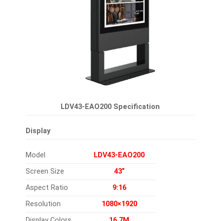
LDV43-EAO200 Specification
Display
Model
LDV43-EAO200
Screen Size
43”
Aspect Ratio
9:16
Resolution
1080×1920
Display Colors
16.7M