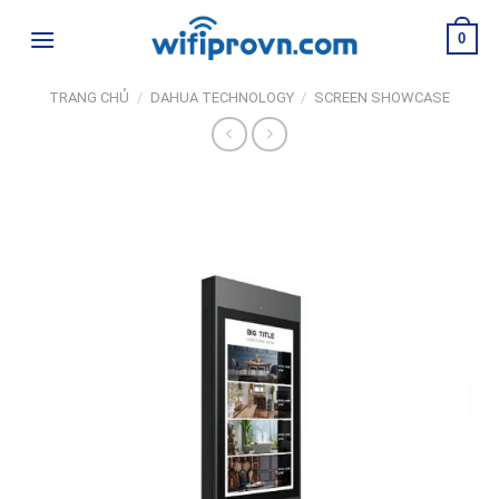
Skip
0
to
content
TRANG CHỦ
/
DAHUA TECHNOLOGY
/
SCREEN SHOWCASE