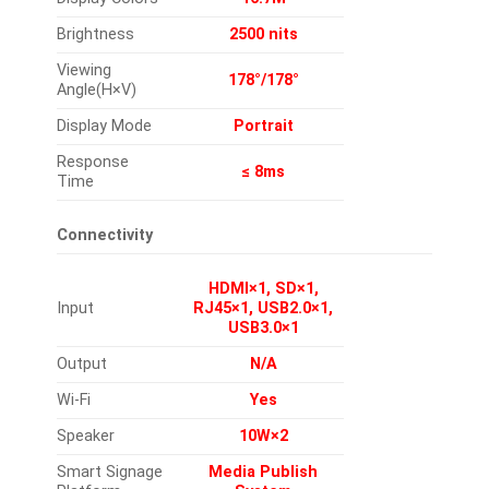
Brightness
2500 nits
Viewing
178°/178°
Angle(H×V)
Display Mode
Portrait
Response
≤ 8ms
Time
Connectivity
HDMI×1, SD×1,
Input
RJ45×1, USB2.0×1,
USB3.0×1
Output
N/A
Wi-Fi
Yes
Speaker
10W×2
Smart Signage
Media Publish