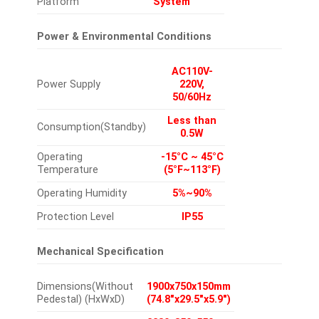
Platform
System
Power & Environmental Conditions
AC110V-
Power Supply
220V,
50/60Hz
Less than
Consumption(Standby)
0.5W
Operating
-15°C ~ 45°C
Temperature
(5°F~113°F)
Operating Humidity
5%~90%
Protection Level
IP55
Mechanical Specification
Dimensions(Without
1900x750x150mm
Pedestal) (HxWxD)
(74.8″x29.5″x5.9″)