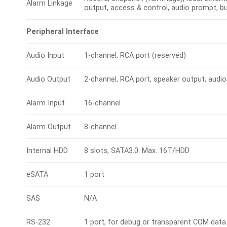
Alarm Linkage
output, access & control, audio prompt, buz
Peripheral Interface
Audio Input
1-channel, RCA port (reserved)
Audio Output
2-channel, RCA port, speaker output, audio
Alarm Input
16-channel
Alarm Output
8-channel
Internal HDD
8 slots, SATA3.0. Max. 16T/HDD
eSATA
1 port
SAS
N/A
RS-232
1 port, for debug or transparent COM data