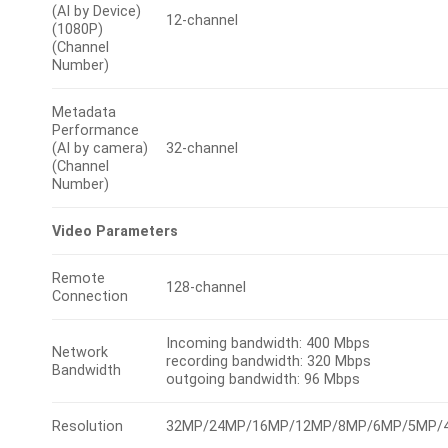
(AI by Device)
12-channel
(1080P)
(Channel
Number)
Metadata
Performance
(AI by camera)
32-channel
(Channel
Number)
Video Parameters
Remote
128-channel
Connection
Incoming bandwidth: 400 Mbps
Network
recording bandwidth: 320 Mbps
Bandwidth
outgoing bandwidth: 96 Mbps
Resolution
32MP/24MP/16MP/12MP/8MP/6MP/5MP/4M