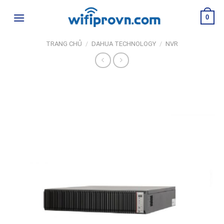
Skip
0
to
content
TRANG CHỦ
/
DAHUA TECHNOLOGY
/
NVR