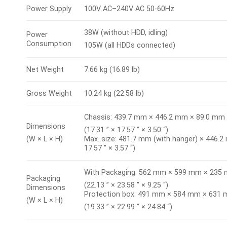
Power Supply
100V AC–240V AC 50-60Hz
38W (without HDD, idling)
Power
Consumption
105W (all HDDs connected)
Net Weight
7.66 kg (16.89 lb)
Gross Weight
10.24 kg (22.58 lb)
Chassis: 439.7 mm × 446.2 mm × 89.0 mm
Dimensions
(17.31 ” × 17.57 ” × 3.50 “)
(W × L × H)
Max. size: 481.7 mm (with hanger) × 446.2
17.57 ” × 3.57 “)
With Packaging: 562 mm × 599 mm × 235
Packaging
(22.13 ” × 23.58 ” × 9.25 “)
Dimensions
Protection box: 491 mm × 584 mm × 631
(W × L × H)
(19.33 ” × 22.99 ” × 24.84 “)