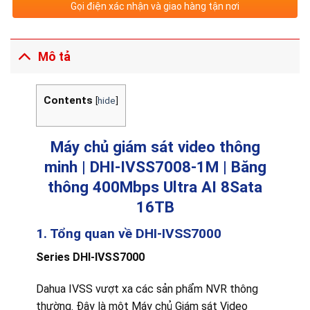
Gọi điện xác nhận và giao hàng tận nơi
Mô tả
Contents
[
hide
]
Máy chủ giám sát video thông
minh | DHI-IVSS7008-1M | Băng
thông 400Mbps Ultra AI 8Sata
16TB
1. Tổng quan về DHI-IVSS7000
Series
DHI-
IVSS7000
Dahua IVSS vượt xa các sản phẩm NVR thông
thường. Đây là một Máy chủ Giám sát Video