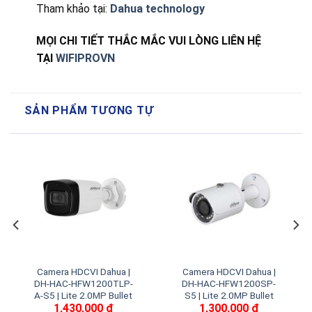
Tham khảo tại:
Dahua technology
MỌI CHI TIẾT THẮC MẮC VUI LÒNG LIÊN HỆ
TẠI
WIFIPROVN
SẢN PHẨM TƯƠNG TỰ
Camera HDCVI Dahua |
Camera HDCVI Dahua |
DH-HAC-HFW1200TLP-
DH-HAC-HFW1200SP-
A-S5 | Lite 2.0MP Bullet
S5 | Lite 2.0MP Bullet
1,430,000
₫
1,300,000
₫