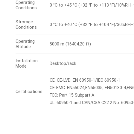
Operating
0 °C to +45 °C (+32 °F to +113 °F)/10%RH
Conditions
Strorage
0 °C to +40 °C (+32 °F to +104 °F)/30%RH
Conditions
Operating
5000 m (16404.20 ft)
Altitude
Installation
Desktop/rack
Mode
CE: CE-LVD: EN 60950-1/IEC 60950-1
CE-EMC: EN55024,EN55035, EN50130-4,EN
Certifications
FCC: Part 15 Subpart A
UL: 60950-1 and CAN/CSA C22.2 No. 60950