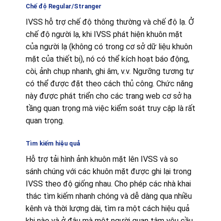
Chế độ Regular/Stranger
IVSS hỗ trợ chế độ thông thường và chế độ lạ. Ở
chế độ người lạ, khi IVSS phát hiện khuôn mặt
của người lạ (không có trong cơ sở dữ liệu khuôn
mặt của thiết bị), nó có thể kích hoạt báo động,
còi, ảnh chụp nhanh, ghi âm, v.v. Ngưỡng tương tự
có thể được đặt theo cách thủ công. Chức năng
này được phát triển cho các trang web cơ sở hạ
tầng quan trọng mà việc kiểm soát truy cập là rất
quan trọng.
Tìm kiếm hiệu quả
Hỗ trợ tải hình ảnh khuôn mặt lên IVSS và so
sánh chúng với các khuôn mặt được ghi lại trong
IVSS theo độ giống nhau. Cho phép các nhà khai
thác tìm kiếm nhanh chóng và dễ dàng qua nhiều
kênh và thời lượng dài, tìm ra một cách hiệu quả
khi nào và ở đâu mà một người quan tâm yêu cầu.