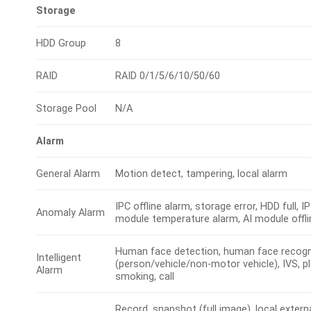
Storage
HDD Group
8
RAID
RAID 0/1/5/6/10/50/60
Storage Pool
N/A
Alarm
General Alarm
Motion detect, tampering, local alarm
IPC offline alarm, storage error, HDD full, IP
Anomaly Alarm
module temperature alarm, AI module offli
Human face detection, human face recogni
Intelligent
(person/vehicle/non-motor vehicle), IVS, pl
Alarm
smoking, call
Record, snapshot (full image), local extern