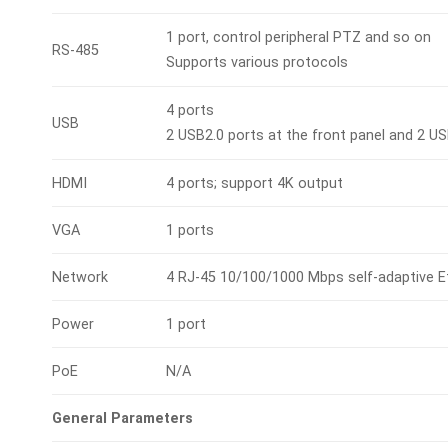
1 port, control peripheral PTZ and so on
RS-485
Supports various protocols
4 ports
USB
2 USB2.0 ports at the front panel and 2 US
HDMI
4 ports; support 4K output
VGA
1 ports
Network
4 RJ-45 10/100/1000 Mbps self-adaptive E
Power
1 port
PoE
N/A
General Parameters