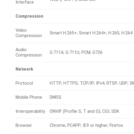
Interface
Compression
Video
Smart H.265+; Smart H.264+; H.265; H.264
Compression
Audio
G.711A; G.711U; PCM; G726
Compression
Network
Protocol
HTTP; HTTPS; TCP/IP; IPv4; RTSP; UDP; 
Mobile Phone
DMSS
Interoperability
ONVIF (Profile S, T and G); CGI; SDK
Browser
Chrome; PCAPP; IE9 or higher; Firefox