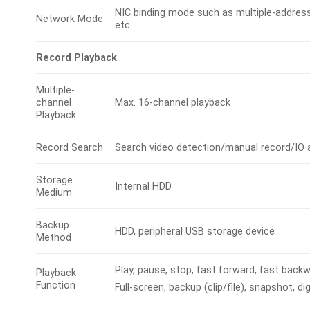
NIC binding mode such as multiple-address
Network Mode
etc
Record Playback
Multiple-
channel
Max. 16-channel playback
Playback
Record Search
Search video detection/manual record/IO ala
Storage
Internal HDD
Medium
Backup
HDD, peripheral USB storage device
Method
Play, pause, stop, fast forward, fast backw
Playback
Function
Full-screen, backup (clip/file), snapshot, d