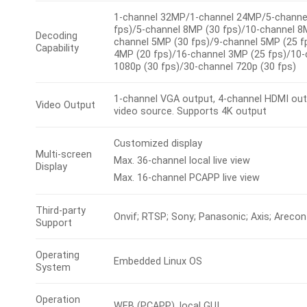
1-channel 32MP/1-channel 24MP/5-channel
fps)/5-channel 8MP (30 fps)/10-channel 8
Decoding
channel 5MP (30 fps)/9-channel 5MP (25 f
Capability
4MP (20 fps)/16-channel 3MP (25 fps)/10-
1080p (30 fps)/30-channel 720p (30 fps)
1-channel VGA output, 4-channel HDMI ou
Video Output
video source. Supports 4K output
Customized display
Multi-screen
Max. 36-channel local live view
Display
Max. 16-channel PCAPP live view
Third-party
Onvif; RTSP; Sony; Panasonic; Axis; Areco
Support
Operating
Embedded Linux OS
System
Operation
WEB (PCAPP), local GUI