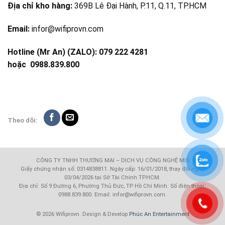
Địa chỉ kho hàng:
369B Lê Đại Hành, P.11, Q.11, TP.HCM
Email:
infor@wifiprovn.com
Hotline (Mr An) (ZALO): 079 222 4281
hoặc
0988.839.800
Theo dõi:
CÔNG TY TNHH THƯƠNG MẠI – DỊCH VỤ CÔNG NGHỆ MIS
Giấy chứng nhận số: 0314838811. Ngày cấp: 16/01/2018, thay đổi ngày
03/04/2026 tại Sở Tài Chính TP.HCM.
Địa chỉ: Số 9 Đường 6, Phường Thủ Đức, TP Hồ Chí Minh. Số điện thoại:
0988.839.800. Email: infor@wifiprovn.com.
© 2026 Wifiprovn. Design & Develop
Phúc An Entertainment