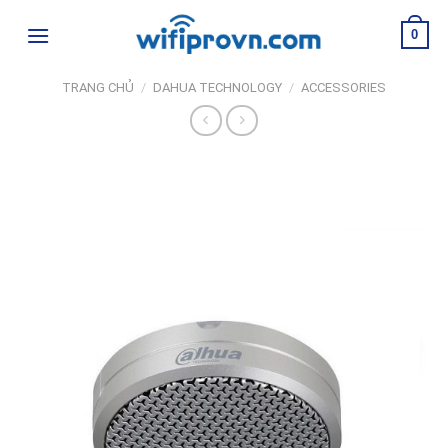
Skip
0
to
content
TRANG CHỦ
/
DAHUA TECHNOLOGY
/
ACCESSORIES