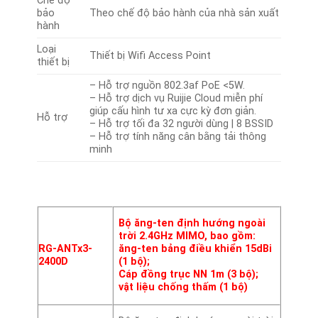
Chế độ
bảo
Theo chế độ bảo hành của nhà sản xuất
hành
Loại
Thiết bị Wifi Access Point
thiết bị
– Hỗ trợ nguồn 802.3af PoE <5W.
– Hỗ trợ dịch vụ Ruijie Cloud miễn phí
giúp cấu hình tư xa cực kỳ đơn giản.
Hỗ trợ
– Hỗ trợ tối đa 32 người dùng | 8 BSSID
– Hỗ trợ tính năng cân bằng tải thông
minh
Bộ ăng-ten định hướng ngoài
trời 2.4GHz MIMO, bao gồm:
RG-ANTx3-
ăng-ten bảng điều khiển 15dBi
2400D
(1 bộ);
Cáp đồng trục NN 1m (3 bộ);
vật liệu chống thấm (1 bộ)