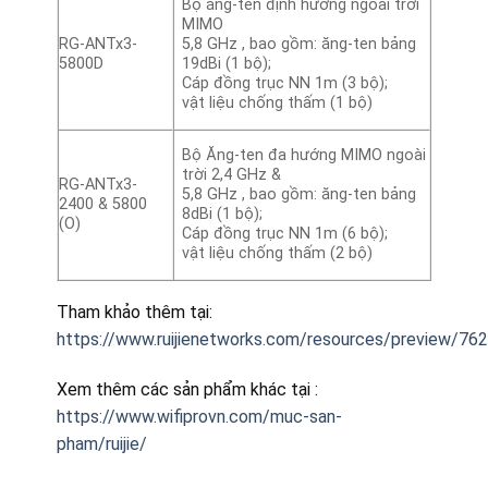
Bộ ăng-ten định hướng ngoài trời
MIMO
RG-ANTx3-
5,8 GHz , bao gồm: ăng-ten bảng
5800D
19dBi (1 bộ);
Cáp đồng trục NN 1m (3 bộ);
vật liệu chống thấm (1 bộ)
Bộ Ăng-ten đa hướng MIMO ngoài
trời 2,4 GHz &
RG-ANTx3-
5,8 GHz , bao gồm: ăng-ten bảng
2400 & 5800
8dBi (1 bộ);
(O)
Cáp đồng trục NN 1m (6 bộ);
vật liệu chống thấm (2 bộ)
Tham khảo thêm tại:
https://www.ruijienetworks.com/resources/preview/76
Xem thêm các sản phẩm khác tại :
https://www.wifiprovn.com/muc-san-
pham/ruijie/