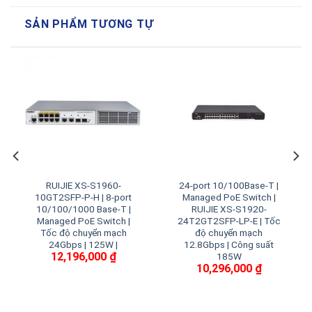
SẢN PHẨM TƯƠNG TỰ
RUIJIE XS-S1960-
24-port 10/100Base-T |
10GT2SFP-P-H | 8-port
Managed PoE Switch |
10/100/1000 Base-T |
RUIJIE XS-S1920-
Managed PoE Switch |
24T2GT2SFP-LP-E | Tốc
Tốc độ chuyển mạch
độ chuyển mạch
24Gbps | 125W |
12.8Gbps | Công suất
12,196,000
₫
185W
10,296,000
₫