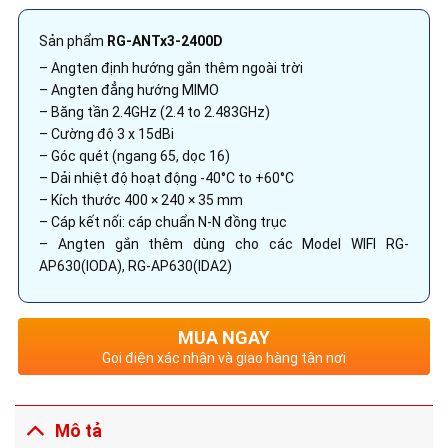
Sản phẩm
RG-ANTx3-2400D
– Angten định hướng gắn thêm ngoài trời
– Angten đẳng hướng MIMO
– Băng tần 2.4GHz (2.4 to 2.483GHz)
– Cường độ 3 x 15dBi
– Góc quét (ngang 65, dọc 16)
– Dải nhiệt độ hoạt động -40°C to +60°C
– Kích thước 400 × 240 × 35 mm
– Cáp kết nối: cáp chuẩn N-N đồng trục
– Angten gắn thêm dùng cho các Model WIFI RG-
AP630(IODA), RG-AP630(IDA2)
MUA NGAY
Gọi điện xác nhận và giao hàng tận nơi
Mô tả