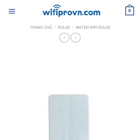
Skip
0
to
content
TRANG CHỦ
/
RUIJIE
/
ANTEN WIFI RUIJIE