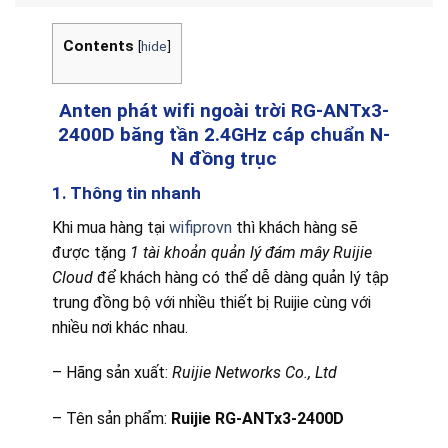
Contents
[
hide
]
Anten phát wifi ngoài trời RG-ANTx3-
2400D băng tần 2.4GHz cáp chuẩn N-
N đồng trục
1. Thông tin nhanh
Khi mua hàng tại
wifiprovn
thì khách hàng sẽ
được tặng
1 tài khoản quản lý đám mây Ruijie
Cloud
để khách hàng có thể dễ dàng quản lý tập
trung đồng bộ với nhiều thiết bị Ruijie cùng với
nhiều nơi khác nhau.
– Hãng sản xuất:
Ruijie Networks Co., Ltd
– Tên sản phẩm:
Ruijie RG-ANTx3-2400D