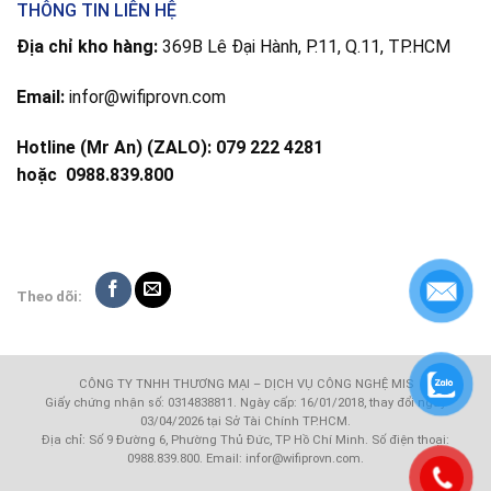
THÔNG TIN LIÊN HỆ
Địa chỉ kho hàng:
369B Lê Đại Hành, P.11, Q.11, TP.HCM
Email:
infor@wifiprovn.com
Hotline (Mr An) (ZALO): 079 222 4281
hoặc
0988.839.800
Theo dõi:
CÔNG TY TNHH THƯƠNG MẠI – DỊCH VỤ CÔNG NGHỆ MIS
Giấy chứng nhận số: 0314838811. Ngày cấp: 16/01/2018, thay đổi ngày
03/04/2026 tại Sở Tài Chính TP.HCM.
Địa chỉ: Số 9 Đường 6, Phường Thủ Đức, TP Hồ Chí Minh. Số điện thoại:
0988.839.800. Email: infor@wifiprovn.com.