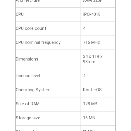
Architecture
ARM 32bit
CPU
IPQ-4018
CPU core count
4
CPU nominal frequency
716 MHz
34 x 119 x
Dimensions
98mm
License level
4
Operating System
RouterOS
Size of RAM
128 MB
Storage size
16 MB