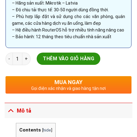
– Hãng sản xuất: Mikrotik – Latvia
– Độ chịu tải thực tế: 30-50 người dùng đồng thời.
– Phù hợp lắp đặt và sử dụng cho các văn phòng, quán
game, các cửa hàng dịch vụ ăn uống, làm đẹp
– Hệ điều hành RouterOS hỗ trợ nhiều tính năng nâng cao
– Bảo hành: 12 tháng theo tiêu chuẩn nhà sản xuất
ROUTER WIFI MIKROTIK HAP AC2 (RBD52G-5HACD2HND-TC) s
THÊM VÀO GIỎ HÀNG
MUA NGAY
Gọi điện xác nhận và giao hàng tận nơi
Mô tả
Contents
[
hide
]