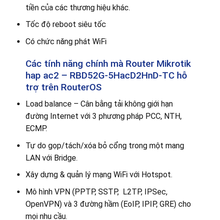
tiền của các thương hiệu khác.
Tốc độ reboot siêu tốc
Có chức năng phát WiFi
Các tính năng chính mà Router Mikrotik
hap ac2 – RBD52G-5HacD2HnD-TC hỗ
trợ trên RouterOS
Load balance – Cân bằng tải không giới hạn
đường Internet với 3 phương pháp PCC, NTH,
ECMP.
Tự do gọp/tách/xóa bỏ cổng trong một mang
LAN với Bridge.
Xây dựng & quản lý mạng WiFi với Hotspot.
Mô hình VPN (PPTP, SSTP, L2TP, IPSec,
OpenVPN) và 3 đường hầm (EoIP, IPIP, GRE) cho
mọi nhu cầu.