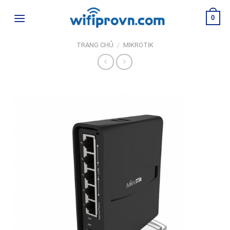
Skip
0
to
content
TRANG CHỦ
/
MIKROTIK