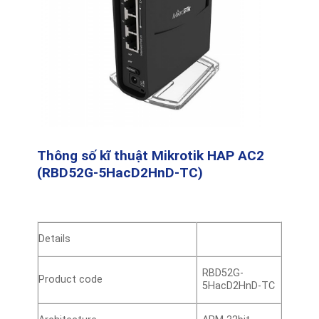
Thông số kĩ thuật Mikrotik
HAP AC2
(
RBD52G-5HacD2HnD-TC)
Details
RBD52G-
Product code
5HacD2HnD-TC