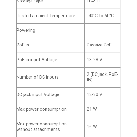
Storage type
FLASH
Tested ambient temperature
-40°C to 50°C
Powering
PoE in
Passive PoE
PoE in input Voltage
18-28 V
2 (DC jack, PoE-
Number of DC inputs
IN)
DC jack input Voltage
12-30 V
Max power consumption
21 W
Max power consumption
16 W
without attachments