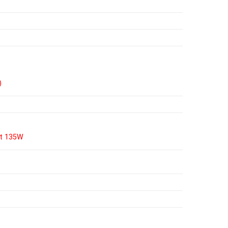
)
ất 135W