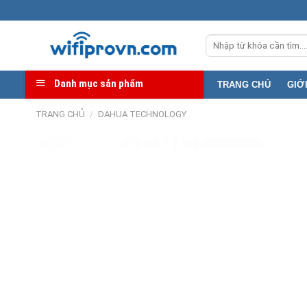
Skip
Địa chỉ kho: 36
to
Tìm
content
kiếm:
Danh mục sản phẩm
TRANG CHỦ
GIỚ
TRANG CHỦ
/
DAHUA TECHNOLOGY