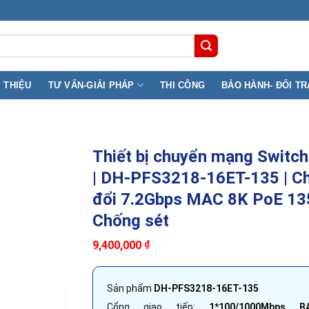
9B Lê Đai Hành, Phường Phú Thọ ( F11, Q11) TP.HCM
I THIỆU
TƯ VẤN-GIẢI PHÁP
THI CÔNG
BẢO HÀNH- ĐỔI TR
Thiết bị chuyển mạng Switch
| DH-PFS3218-16ET-135 | C
đổi 7.2Gbps MAC 8K PoE 1
Chống sét
9,400,000
₫
Sản phẩm
DH-PFS3218-16ET-135
Cổng giao tiếp:
1*100/1000Mbps BA