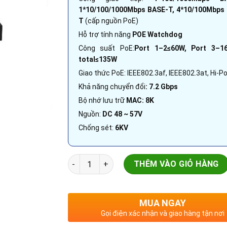
1*10/100/1000Mbps BASE-T, 4*10/100Mbps
T
(cấp nguồn PoE)
Hỗ trợ tính năng
POE Watchdog
Công suất PoE:
Port 1–2≤60W, Port 3–1
total≤135W
Giao thức PoE: IEEE802.3af, IEEE802.3at, Hi-P
Khả năng chuyển đổi
: 7.2 Gbps
Bộ nhớ lưu trữ
MAC: 8K
Nguồn:
DC 48 ~ 57V
Chống sét:
6KV
Thiết bị chuyển mạng Switch 2 lớp | DH-PFS
THÊM VÀO GIỎ HÀNG
MUA NGAY
Gọi điện xác nhận và giao hàng tận nơi