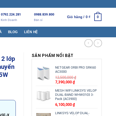
0792.224.281
0988.839.800
Giỏ hàng /
0
₫
0
Kinh Doanh
Bán sỉ
Ả
BLOG
LIÊN HỆ
SẢN PHẨM NỔI BẬT
 2 lớp
huyển
NETGEAR ORBI PRO SRK60
AC3000
35W
12,500,000
₫
Giá
Giá
7,390,000
₫
gốc
hiện
MESH WIFI LINKSYS VELOP
là:
tại
DUAL-BAND WHW0103 3-
12,500,000 ₫.
là:
Pack (AC3900)
7,390,000 ₫.
6,100,000
₫
LINKSYS VELOP DUAL-
SE-X,