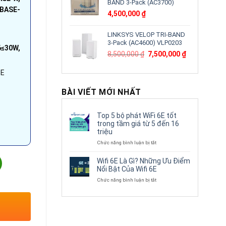
BAND 3-Pack (AC3700)
 BASE-
4,500,000
₫
LINKSYS VELOP TRI-BAND
3-Pack (AC4600) VLP0203
6≤30W,
Giá
Giá
8,500,000
₫
7,500,000
₫
gốc
hiện
là:
tại
oE
8,500,000 ₫.
là:
7,500,000 ₫.
BÀI VIẾT MỚI NHẤT
Top 5 bộ phát WiFi 6E tốt
trong tầm giá từ 5 đến 16
triệu
ở
Chức năng bình luận bị tắt
Top
3218-16ET-135 | Chuyển đổi 7.2Gbps MAC 8K PoE 135W Chống sé
5
Wifi 6E Là Gì? Những Ưu Điểm
bộ
Nổi Bật Của Wifi 6E
phát
ở
Chức năng bình luận bị tắt
WiFi
Wifi
6E
6E
tốt
Là
trong
Gì?
tầm
Những
giá
Ưu
từ