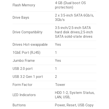
4 GB (Dual boot OS
Flash Memory
protection)
2 x 3.5-inch SATA 6Gb/s,
Drive Bays
3Gb/s
3.5-inch/2.5-inch SATA
Drive Compatibility
hard disk drives,2.5-inch
SATA solid-state drives
Drives Hot-swappable
Yes
1GbE Port (RJ45)
1
Jumbo Frame
Yes
USB 2.0 port
1
USB 3.2 Gen 1 port
2
Form Factor
Tower
HDD 1-2, System Status,
LED Indicators
LAN, USB,
Buttons
Power, Reset, USB Copy