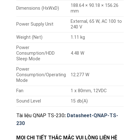
188.64 × 90.18 × 156.26
Dimensions (HxWxD)
mm
External, 65 W, AC 100 to
Power Supply Unit
240 V
Weight (Net)
1.11 kg
Power
Consumption/HDD
4.48 W
Sleep Mode
Power
Consumption/Operating
12.277 W
Mode
Fan
1 x 80mm, 12VDC
Sound Level
15 db(A)
Tài liệu QNAP TS-230
:
Datasheet-QNAP-TS-
230
MỌI CHI TIẾT THẮC MẮC VUI LÒNG LIÊN HỆ