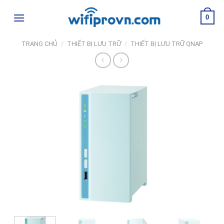
Skip
0
to
content
TRANG CHỦ
/
THIẾT BỊ LƯU TRỮ
/
THIẾT BỊ LƯU TRỮ QNAP