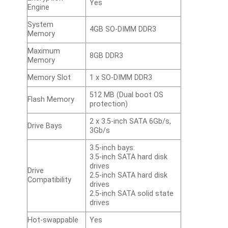
Yes
Engine
System
4GB SO-DIMM DDR3
Memory
Maximum
8GB DDR3
Memory
Memory Slot
1 x SO-DIMM DDR3
512 MB (Dual boot OS
Flash Memory
protection)
2 x 3.5-inch SATA 6Gb/s,
Drive Bays
3Gb/s
3.5-inch bays:
3.5-inch SATA hard disk
drives
Drive
2.5-inch SATA hard disk
Compatibility
drives
2.5-inch SATA solid state
drives
Hot-swappable
Yes