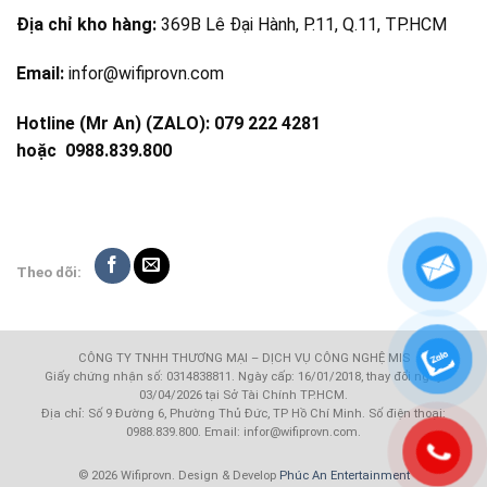
Địa chỉ kho hàng:
369B Lê Đại Hành, P.11, Q.11, TP.HCM
Email:
infor@wifiprovn.com
Hotline (Mr An) (ZALO): 079 222 4281
hoặc
0988.839.800
Theo dõi:
CÔNG TY TNHH THƯƠNG MẠI – DỊCH VỤ CÔNG NGHỆ MIS
Giấy chứng nhận số: 0314838811. Ngày cấp: 16/01/2018, thay đổi ngày
03/04/2026 tại Sở Tài Chính TP.HCM.
Địa chỉ: Số 9 Đường 6, Phường Thủ Đức, TP Hồ Chí Minh. Số điện thoại:
0988.839.800. Email: infor@wifiprovn.com.
© 2026 Wifiprovn. Design & Develop
Phúc An Entertainment