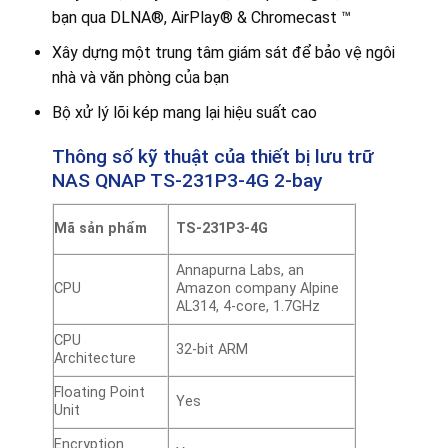
bạn qua DLNA®, AirPlay® & Chromecast ™
Xây dựng một trung tâm giám sát để bảo vệ ngôi
nhà và văn phòng của bạn
Bộ xử lý lõi kép mang lại hiệu suất cao
Thông số kỹ thuật của thiết bị lưu trữ
NAS QNAP TS-231P3-4G 2-bay
Mã sản phẩm
TS-231P3-4G
Annapurna Labs, an
CPU
Amazon company Alpine
AL314, 4-core, 1.7GHz
CPU
32-bit ARM
Architecture
Floating Point
Yes
Unit
Encryption