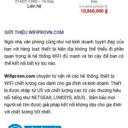
2142IT-128G – 16-bay
bay
Liên hệ
11,000,000
₫
Giá
Giá
10,860,000
₫
gốc
hiện
là:
tại
11,000,000 ₫.
là:
10,860,000
GIỚI THIỆU WIFIPROVN.COM
Ngôi nhà, văn phòng cũng như nơi kinh doanh tuyệt đẹp của
bạn với hàng loạt thiết bị hiện đại không thể thiếu đi phần
quan trọng là hệ thống WIFI đủ mạnh và tin cậy để bạn có
thể kết nối bất kỳ lúc nào.
Wifiprovn.com
chuyên tư vấn về các hệ thống, thiết bị
WIFI chất lượng cao dành cho gia đình và kinh doanh. Thiết
bị được nhập từ US với chất lượng cao từ các thương hiệu
nổi tiếng như NETGEAR, LINKSYS, ASUS... Đảm bảo mọi
người sẽ tìm được giải pháp kết nối không dây cho gia đình
với chất lượng tốt nhất.