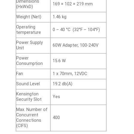
Dimensions
169 × 102 × 219 mm
(HxWxD)
Weight (Net)
1.46 kg
Operating
0 – 40 °C (32°F – 104°F)
temperature
Power Supply
60W Adapter, 100-240V
Unit
Power
15.6 W
Consumption
Fan
1 x 70mm, 12VDC
Sound Level
19.2 db(A)
Kensington
Yes
Security Slot
Max. Number of
Concurrent
400
Connections
(CIFS)