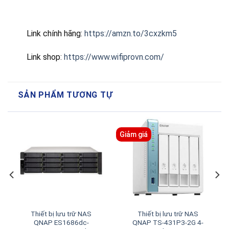
Link chính hãng:
https://amzn.to/3cxzkm5
Link shop:
https://www.wifiprovn.com/
SẢN PHẨM TƯƠNG TỰ
Giảm giá
Thiết bị lưu trữ NAS
Thiết bị lưu trữ NAS
QNAP ES1686dc-
QNAP TS-431P3-2G 4-