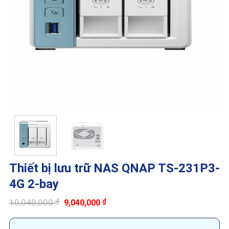
Thiết bị lưu trữ NAS QNAP TS-231P3-
4G 2-bay
Giá
Giá
10,040,000
₫
9,040,000
₫
gốc
hiện
là:
tại
10,040,000 ₫.
là: