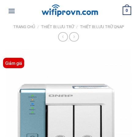
Skip
0
to
content
TRANG CHỦ
/
THIẾT BỊ LƯU TRỮ
/
THIẾT BỊ LƯU TRỮ QNAP
Giảm giá