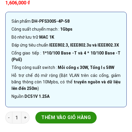
1,606,000
₫
Sản phẩm
DH-PFS3005-4P-58
Công suất chuyển mạch :
1Gbps
Bộ nhớ lưu trữ
MAC 1K
Đáp ứng tiêu chuẩn
IEEE802.3, IEEE802.3u và IEEE802.3X
Cổng giao tiếp :
1*10/100 Base -T và 4 * 10/100 Base -T
(PoE)
Tổng công suất switch :
Mỗi cổng ≤ 30W, Tổng l ≤ 58W
Hỗ trợ chế độ mở rộng (Bật VLAN trên các cổng, giảm
băng thông còn 10Mpbs, có thể
truyển nguồn và dữ liệu
lên đến 250m
)
Nguồn
DC51V 1.25A
Thiết bị mạng Switch 4 cổng 2 lớp | DH-PFS3005-4P-58 | Côn
THÊM VÀO GIỎ HÀNG