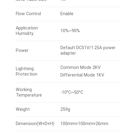
Flow Control
Enable
Application
10%~90%
Humidity
Default DC51V/1.25A power
Power
adapter
Common Mode 2KV
Lightning
Protection
Differential Mode 1KV
Working
-10°C~50°C
Temperature
Weight
259g
Dimension(W×D×H)
100mm×100mm×26mm