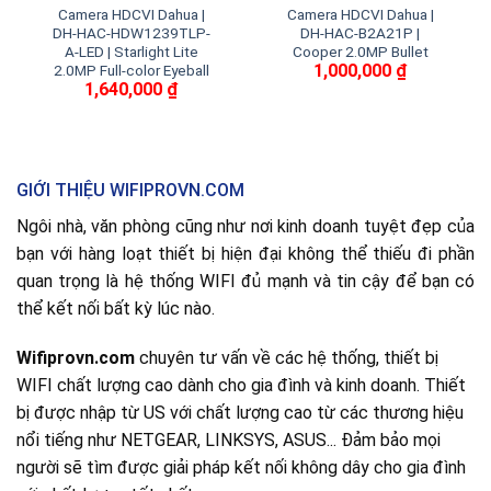
Camera HDCVI Dahua |
Camera HDCVI Dahua |
DH-HAC-HDW1239TLP-
DH-HAC-B2A21P |
A-LED | Starlight Lite
Cooper 2.0MP Bullet
1,000,000
₫
2.0MP Full-color Eyeball
1,640,000
₫
GIỚI THIỆU WIFIPROVN.COM
Ngôi nhà, văn phòng cũng như nơi kinh doanh tuyệt đẹp của
bạn với hàng loạt thiết bị hiện đại không thể thiếu đi phần
quan trọng là hệ thống WIFI đủ mạnh và tin cậy để bạn có
thể kết nối bất kỳ lúc nào.
Wifiprovn.com
chuyên tư vấn về các hệ thống, thiết bị
WIFI chất lượng cao dành cho gia đình và kinh doanh. Thiết
bị được nhập từ US với chất lượng cao từ các thương hiệu
nổi tiếng như NETGEAR, LINKSYS, ASUS... Đảm bảo mọi
người sẽ tìm được giải pháp kết nối không dây cho gia đình