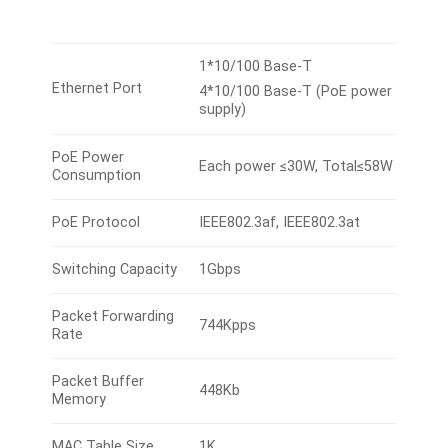
1*10/100 Base-T
Ethernet Port
4*10/100 Base-T (PoE power
supply)
PoE Power
Each power ≤30W, Total≤58W
Consumption
PoE Protocol
IEEE802.3af, IEEE802.3at
Switching Capacity
1Gbps
Packet Forwarding
744Kpps
Rate
Packet Buffer
448Kb
Memory
MAC Table Size
1K