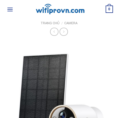
Skip
0
to
content
TRANG CHỦ
/
CAMERA