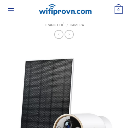
Skip
0
to
content
TRANG CHỦ
/
CAMERA