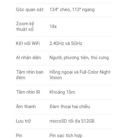
Góc quan sát
134° chéo, 113° ngang
Zoom kỹ
18x
thuật số
Kết nối WiFi
2.4GHz và 5GHz
AI nhận diện
Người, phương tiện, thú cưng
Tầm nhìn ban
Hồng ngoại và Full-Color Night
đêm
Vision
Tầm nhìn IR
Khoảng 15m
Âm thanh
Đàm thoại hai chiều
Lưu trữ
microSD tối đa 512GB
Pin
Pin sạc tích hợp