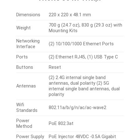
Dimensions
220 x 220 x 48.1 mm
700 g (24.7 oz), 830 g (29.3 oz) with
Weight
Mounting Kits
Networking
(2) 10/100/1000 Ethernet Ports
Interface
Ports
(2) Ethernet RJ45, (1) USB Type C
Buttons
Reset
(2) 2.4G internal single band
antennas, dual polarity (2) 5G
Antennas
internal single band antennas, dual
polarity
Wifi
802.11a/b/g/n/ac/ac-wave2
Standards
Power
PoE 802.3at
Method
Power Supply
PoE Injector 48VDC -0.5A Gigabit