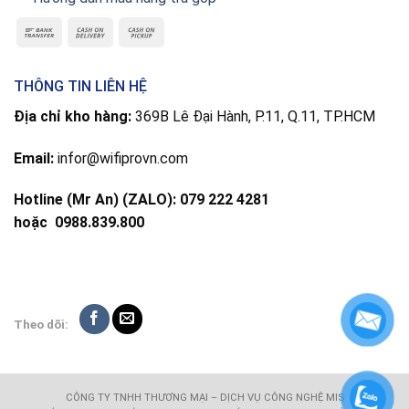
THÔNG TIN LIÊN HỆ
Địa chỉ kho hàng:
369B Lê Đại Hành, P.11, Q.11, TP.HCM
Email:
infor@wifiprovn.com
Hotline (Mr An) (ZALO): 079 222 4281
hoặc
0988.839.800
Theo dõi:
CÔNG TY TNHH THƯƠNG MẠI – DỊCH VỤ CÔNG NGHỆ MIS