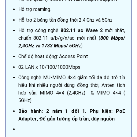
Hỗ trợ roaming.
Hỗ trợ 2 băng tần đồng thời 2,4 Ghz và 5Ghz
Hỗ trợ công nghệ
802.11 ac Wave 2
mới nhất,
chuẩn 802.11 a/b/g/n/ac mới nhất (
80
0 Mbps/
2,4GHz và 1733 Mbps/ 5GH
z)
Chế độ hoạt động: Access Point
02 LAN x 10/100/1000Mbps
Công nghệ MU-MIMO 4×4 giảm tối đa độ trễ tín
hiệu khi nhiều người dùng đồng thời, Anten tích
hợp sẵn: MIMO 4×4 (2,4GHz) & MIMO 4×4 (
5GHz)
Bảo hành:
2 năm 1 đổi 1.
Phụ kiện:
PoE
Adapter, Đế gắn tường ốp trần, dây nguồn