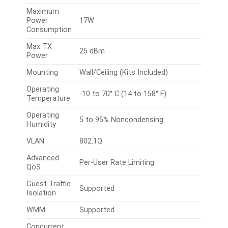
Maximum
Power
17W
Consumption
Max TX
25 dBm
Power
Mounting
Wall/Ceiling (Kits Included)
Operating
-10 to 70° C (14 to 158° F)
Temperature
Operating
5 to 95% Noncondensing
Humidity
VLAN
802.1Q
Advanced
Per-User Rate Limiting
QoS
Guest Traffic
Supported
Isolation
WMM
Supported
Concurrent