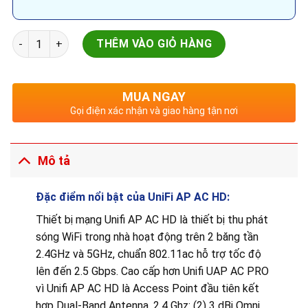
UniFi AP AC HD số lượng
THÊM VÀO GIỎ HÀNG
MUA NGAY
Gọi điện xác nhận và giao hàng tận nơi
Mô tả
Đặc điểm nổi bật của UniFi AP AC HD:
Thiết bị mạng Unifi AP AC HD là thiết bị thu phát
sóng WiFi trong nhà hoạt động trên 2 băng tần
2.4GHz và 5GHz, chuẩn 802.11ac hỗ trợ tốc độ
lên đến 2.5 Gbps. Cao cấp hơn Unifi UAP AC PRO
vì Unifi AP AC HD là Access Point đầu tiên kết
hợp Dual‑Band Antenna. 2.4 Ghz: (2) 3 dBi Omni,