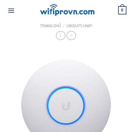
Skip
0
to
content
TRANG CHỦ
/
UBIQUITI UNIFI