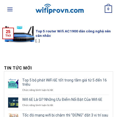
Skip
0
to
content
Top 5 router Wifi AC1900 dân công nghệ nên
25
cân nhắc
Th3
[...]
TIN TỨC MỚI
Top 5 bộ phát WiFi 6E tốt trong tầm giá từ 5 đến 16
triệu
ở
Chức năng bình luận bị tắt
Top
5
Wifi 6E Là Gì? Những Ưu Điểm Nổi Bật Của Wifi 6E
bộ
ở
Chức năng bình luận bị tắt
phát
Wifi
WiFi
6E
6E
Tốc độ mạng wifi bị chậm thì “ĐỪNG” đặt 3 vị trí sau
Là