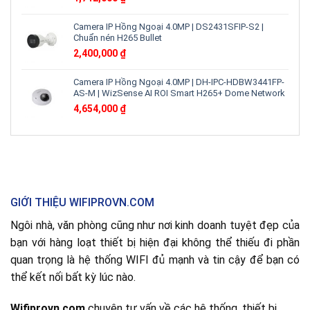
Camera IP Hồng Ngoại 4.0MP | DS2431SFIP-S2 |
Chuẩn nén H265 Bullet
2,400,000
₫
Camera IP Hồng Ngoại 4.0MP | DH-IPC-HDBW3441FP-
AS-M | WizSense AI ROI Smart H265+ Dome Network
4,654,000
₫
GIỚI THIỆU WIFIPROVN.COM
Ngôi nhà, văn phòng cũng như nơi kinh doanh tuyệt đẹp của
bạn với hàng loạt thiết bị hiện đại không thể thiếu đi phần
quan trọng là hệ thống WIFI đủ mạnh và tin cậy để bạn có
thể kết nối bất kỳ lúc nào.
Wifiprovn.com
chuyên tư vấn về các hệ thống, thiết bị