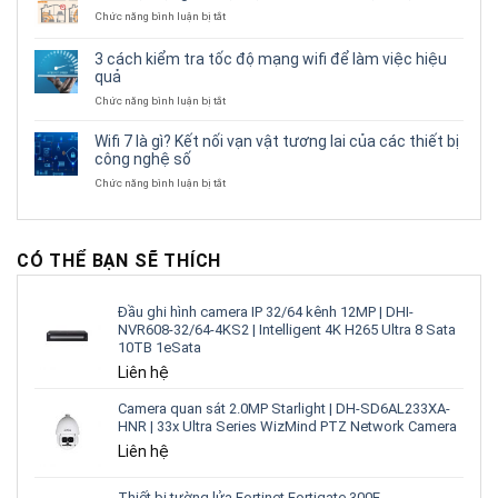
tốt
Gì?
ở
Chức năng bình luận bị tắt
trong
Những
Tốc
tầm
Ưu
độ
giá
3 cách kiểm tra tốc độ mạng wifi để làm việc hiệu
Điểm
mạng
từ
quả
Nổi
wifi
5
Bật
bị
ở
Chức năng bình luận bị tắt
đến
Của
chậm
3
16
Wifi
thì
cách
triệu
Wifi 7 là gì? Kết nối vạn vật tương lai của các thiết bị
6E
“ĐỪNG”
kiểm
công nghệ số
đặt
tra
3
ở
Chức năng bình luận bị tắt
tốc
vị
Wifi
độ
trí
7
mạng
sau
là
wifi
gì?
để
CÓ THỂ BẠN SẼ THÍCH
Kết
làm
nối
việc
vạn
hiệu
Đầu ghi hình camera IP 32/64 kênh 12MP | DHI-
vật
quả
NVR608-32/64-4KS2 | Intelligent 4K H265 Ultra 8 Sata
tương
10TB 1eSata
lai
của
Liên hệ
các
thiết
Camera quan sát 2.0MP Starlight | DH-SD6AL233XA-
bị
HNR | 33x Ultra Series WizMind PTZ Network Camera
công
Liên hệ
nghệ
số
Thiết bị tường lửa Fortinet Fortigate 300E