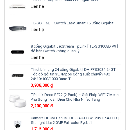
Liên hệ
TL-SG116E – Switch Easy Smart 16 Cổng Gigabit
Liên hệ
8 cổng Gigabit JetStream TpLink [ TL-SG1008D V9 ]
để bàn Switch không quản lý
Liên hệ
Thiết bị mạng 24 cổng Gigabit | DH-PFS3024-24GT |
Tốc độ gói tin 35.7Mpps Công suất chuyển 48G
24*10/100/1000 Base-T
3,938,000
₫
TP-Link Deco BE22 (2-Pack) – Giải Pháp WiFi 7 Mesh
Phủ Sóng Toàn Diện Cho Nhà Nhiều Tầng
2,200,000
₫
Camera HDCVI Dahua | DH-HAC-HDW1239TP-A-LED |
Starlight Lite 2.0MP Full-color Eyeball
1,712,000
₫