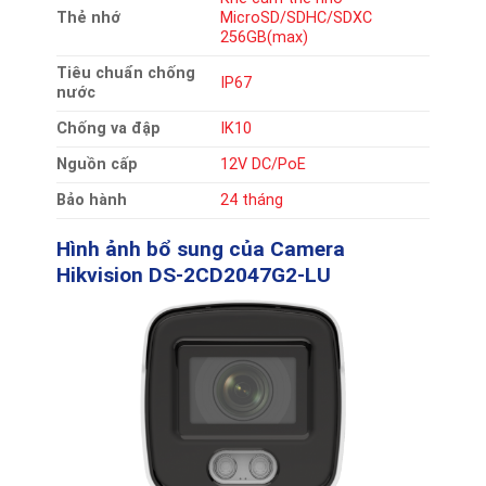
Thẻ nhớ
MicroSD/SDHC/SDXC
256GB(max)
Tiêu chuẩn chống
IP67
nước
Chống va đập
IK10
Nguồn cấp
12V DC/PoE
Bảo hành
24 tháng
Hình ảnh bổ sung của
Camera
Hikvision DS-2CD2047G2-LU