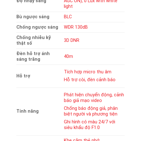
Độ nhạy sáng
AGC ON), 0 Lux with white
light
Bù ngược sáng
BLC
Chống ngược sáng
WDR 130dB
Chống nhiễu kỹ
3D DNR
thật số
Đèn hỗ trợ ánh
40m
sáng trắng
Tích hợp micro thu âm
Hỗ trợ
Hỗ trợ còi, đèn cảnh báo
Phát hiện chuyển động, cảnh
báo giả mạo video
Chống báo động giả, phân
Tính năng
biệt người và phương tiện
Ghi hình có màu 24/7 với
siêu khẩu độ F1.0
Khe cắm thẻ nhớ