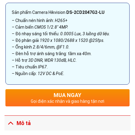
Sản phẩm Camera Hikvision
DS-2CD2047G2-LU
– Chuẩn nén hình ảnh:
H265+
– Cảm biến
CMOS 1/2.8″ 4MP.
– Độ nhạy sáng tối thiểu:
0.0005 Lux, 3 luồng dữ liệu
.
– Độ phân giải
1920 x 1080/2688 x 1520 @25fps.
– Ống kính
2.8/4/6mm, @F1.0.
– Đèn hỗ trợ ánh sáng trắng: tầm xa
40m
.
– Hỗ trợ
3D DNR, WDR 130dB, HLC.
– Tiêu chuẩn
IP67
.
– Nguồn cấp:
12V DC & PoE.
MUA NGAY
Gọi điện xác nhận và giao hàng tận nơi
Mô tả