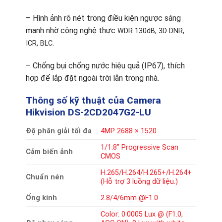
– Hình ảnh rõ nét trong điều kiện ngược sáng
mạnh nhờ công nghệ thực
WDR 130dB, 3D DNR,
ICR, BLC.
– Chống bụi chống nước hiệu quả (IP67), thích
hợp để lắp đặt ngoài trời lẫn trong nhà.
Thông số kỹ thuật của Camera
Hikvision DS-2CD2047G2-LU
Độ phân giải tối đa
4MP 2688 × 1520
1/1.8″ Progressive Scan
Cảm biến ảnh
CMOS
H.265/H.264/H.265+/H.264+
Chuẩn nén
(Hỗ trợ 3 luồng dữ liệu.)
Ống kính
2.8/4/6mm @F1.0
Color: 0.0005 Lux @ (F1.0,