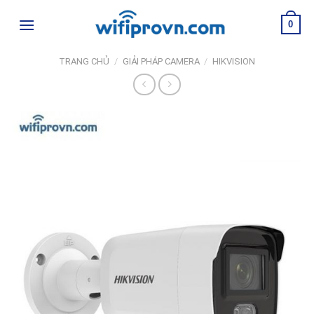
Skip
0
to
content
TRANG CHỦ
/
GIẢI PHÁP CAMERA
/
HIKVISION