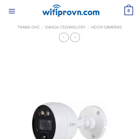
Skip
0
to
content
TRANG CHỦ
/
DAHUA TECHNOLOGY
/
HDCVI CAMERAS