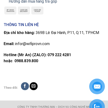
Hướng dẫn mua hàng trả góp
THÔNG TIN LIÊN HỆ
Địa chỉ kho hàng:
369B Lê Đại Hành, P.11, Q.11, TP.HCM
Email:
infor@wifiprovn.com
Hotline (Mr An) (ZALO): 079 222 4281
hoặc
0988.839.800
Theo dõi:
CÔNG TY TNHH THƯƠNG MẠI – DỊCH VỤ CÔNG NGHỆ MIS