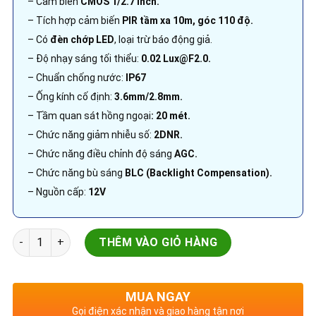
– Cảm biến
CMOS 1/2.7 inch.
– Tích hợp cảm biến
PIR tầm xa 10m, góc 110 độ.
– Có
đèn chớp LED
, loại trừ báo động giả.
– Độ nhạy sáng tối thiểu:
0.02 Lux@F2.0.
– Chuẩn chống nước:
IP67
– Ống kính cố định:
3.6mm/2.8mm.
– Tầm quan sát hồng ngoại
:
20 mét.
– Chức năng giảm nhiễu số:
2DNR.
– Chức năng điều chỉnh độ sáng
AGC.
– Chức năng bù sáng
BLC (Backlight Compensation).
– Nguồn cấp:
12V
Camera HDCVI Dahua | DH-HAC-ME1500BP-LED | 5.0MP IoT cảm
THÊM VÀO GIỎ HÀNG
MUA NGAY
Gọi điện xác nhận và giao hàng tận nơi