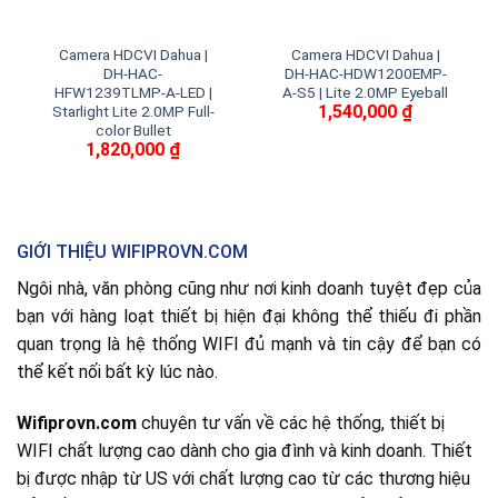
Camera HDCVI Dahua |
Camera HDCVI Dahua |
DH-HAC-
DH-HAC-HDW1200EMP-
HFW1239TLMP-A-LED |
A-S5 | Lite 2.0MP Eyeball
1,540,000
₫
Starlight Lite 2.0MP Full-
color Bullet
1,820,000
₫
GIỚI THIỆU WIFIPROVN.COM
Ngôi nhà, văn phòng cũng như nơi kinh doanh tuyệt đẹp của
bạn với hàng loạt thiết bị hiện đại không thể thiếu đi phần
quan trọng là hệ thống WIFI đủ mạnh và tin cậy để bạn có
thể kết nối bất kỳ lúc nào.
Wifiprovn.com
chuyên tư vấn về các hệ thống, thiết bị
WIFI chất lượng cao dành cho gia đình và kinh doanh. Thiết
bị được nhập từ US với chất lượng cao từ các thương hiệu