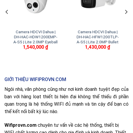
Camera HDCVI Dahua |
Camera HDCVI Dahua |
DH-HAC-HDW1200EMP-
DH-HAC-HFW1200TLP-
A-S5 | Lite 2.0MP Eyeball
A-S5 | Lite 2.0MP Bullet
1,540,000
₫
1,430,000
₫
GIỚI THIỆU WIFIPROVN.COM
Ngôi nhà, văn phòng cũng như nơi kinh doanh tuyệt đẹp của
bạn với hàng loạt thiết bị hiện đại không thể thiếu đi phần
quan trọng là hệ thống WIFI đủ mạnh và tin cậy để bạn có
thể kết nối bất kỳ lúc nào.
Wifiprovn.com
chuyên tư vấn về các hệ thống, thiết bị
WIFI chất lượng cao dành cho gia đình và kinh doanh. Thiết