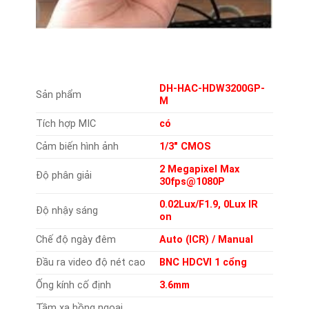
DH-HAC-HDW3200GP-
Sản phẩm
M
Tích hợp MIC
có
Cảm biến hình ảnh
1/3″ CMOS
2 Megapixel Max
Độ phân giải
30fps@1080P
0.02Lux/F1.9, 0Lux IR
Độ nhậy sáng
on
Chế độ ngày đêm
Auto (ICR) / Manual
Đầu ra video độ nét cao
BNC HDCVI 1 cổng
Ống kính cố định
3.6mm
Tầm xa hồng ngoại