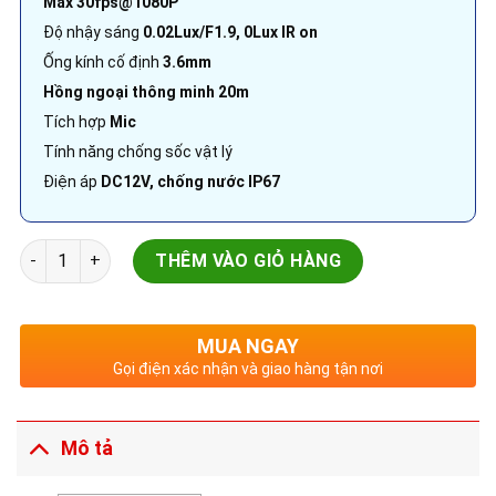
Max 30fps@1080P
Độ nhậy sáng
0.02Lux/F1.9, 0Lux IR on
Ống kính cố định
3.6mm
Hồng ngoại thông minh 20m
Tích hợp
Mic
Tính năng chống sốc vật lý
Điện áp
DC12V, chống nước IP67
Camera HDCVI Dahua | DH-HAC-HDW3200GP-M | 2MP thông mi
THÊM VÀO GIỎ HÀNG
MUA NGAY
Gọi điện xác nhận và giao hàng tận nơi
Mô tả