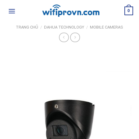
Skip
0
to
content
TRANG CHỦ
/
DAHUA TECHNOLOGY
/
MOBILE CAMERAS