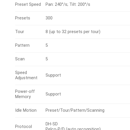
Preset Speed
Pan: 240°/s; Tilt: 200°/s
Presets
300
Tour
8 (up to 32 presets per tour)
Pattern
5
Scan
5
Speed
Support
Adjustment
Power-off
Support
Memory
Idle Motion
Preset/Tour/Pattern/Scanning
DH-SD
Protocol
Pelco-P/D (auto recognition)