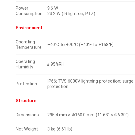
Power
9.6 W
Consumption
23.2 W (IR light on, PTZ)
Environment
Operating
–40°C to +70°C (–40°F to +158°F)
Temperature
Operating
≤ 95%RH
Humidity
IP66; TVS 6000V lightning protection; surge
Protection
protection
Structure
Dimensions
295.4 mm × Φ160.0 mm (11.63″ × Φ6.30″)
Net Weight
3 kg (6.61 lb)