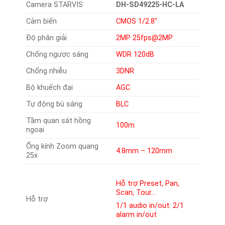
Camera STARVIS
DH-SD49225-HC-LA
Cảm biến
CMOS 1/2.8″
Độ phân giải
2MP 25fps@2MP
Chống ngược sáng
WDR 120dB
Chống nhiễu
3DNR
Bộ khuếch đại
AGC
Tự động bù sáng
BLC
Tầm quan sát hồng
100m
ngoại
Ống kính Zoom quang
4.8mm – 120mm
25x
Hỗ trợ Preset, Pan,
Scan, Tour…
Hỗ trợ
1/1 audio in/out. 2/1
alarm in/out