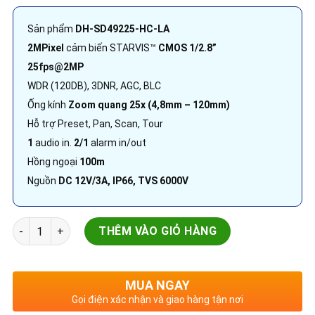
Sản phẩm
DH-SD49225-HC-LA
2MPixel
cảm biến STARVIS™
CMOS 1/2.8”
25fps@2MP
WDR (120DB), 3DNR, AGC, BLC
Ống kính
Zoom quang 25x (4,8mm – 120mm)
Hỗ trợ Preset, Pan, Scan, Tour
1
audio in.
2/1
alarm in/out
Hồng ngoại
100m
Nguồn
DC 12V/3A, IP66, TVS 6000V
Camera quan sát 2.0MP Starlight | DH-SD49225-HC-LA | 25x 
THÊM VÀO GIỎ HÀNG
MUA NGAY
Gọi điện xác nhận và giao hàng tận nơi