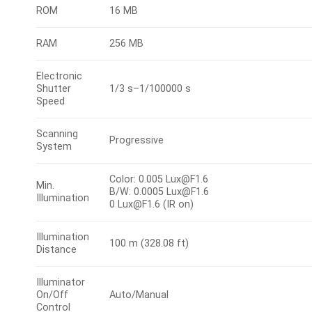
ROM
16 MB
RAM
256 MB
Electronic
Shutter
1/3 s–1/100000 s
Speed
Scanning
Progressive
System
Color: 0.005 Lux@F1.6
Min.
B/W: 0.0005 Lux@F1.6
Illumination
0 Lux@F1.6 (IR on)
Illumination
100 m (328.08 ft)
Distance
Illuminator
On/Off
Auto/Manual
Control