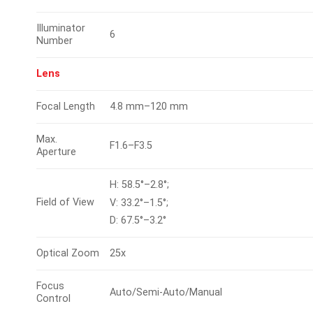
Illuminator
6
Number
Lens
Focal Length
4.8 mm–120 mm
Max.
F1.6–F3.5
Aperture
H: 58.5°–2.8°;
Field of View
V: 33.2°–1.5°;
D: 67.5°–3.2°
Optical Zoom
25x
Focus
Auto/Semi-Auto/Manual
Control