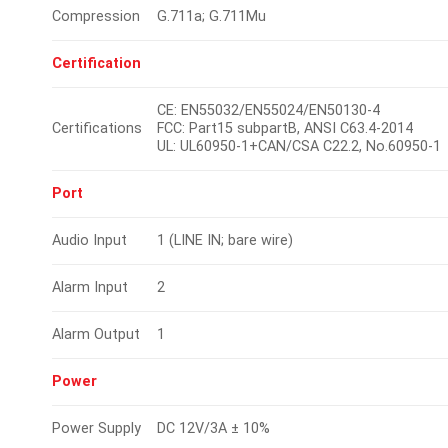
Compression
G.711a; G.711Mu
Certification
CE: EN55032/EN55024/EN50130-4
Certifications
FCC: Part15 subpartB, ANSI C63.4-2014
UL: UL60950-1+CAN/CSA C22.2, No.60950-1
Port
Audio Input
1 (LINE IN; bare wire)
Alarm Input
2
Alarm Output
1
Power
Power Supply
DC 12V/3A ± 10%