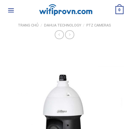
Skip
0
to
content
TRANG CHỦ
/
DAHUA TECHNOLOGY
/
PTZ CAMERAS