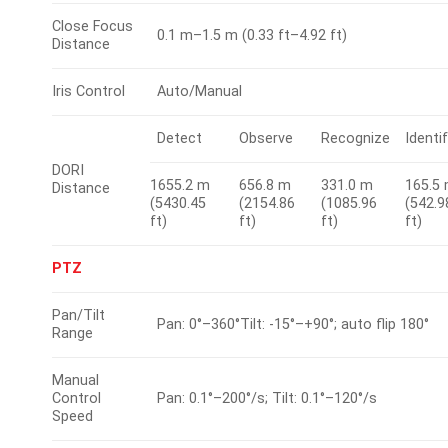
Close Focus
0.1 m–1.5 m (0.33 ft–4.92 ft)
Distance
Iris Control
Auto/Manual
Detect
Observe
Recognize
Identi
DORI
1655.2 m
656.8 m
331.0 m
165.5
Distance
(5430.45
(2154.86
(1085.96
(542.9
ft)
ft)
ft)
ft)
PTZ
Pan/Tilt
Pan: 0°–360°Tilt: -15°–+90°; auto flip 180°
Range
Manual
Control
Pan: 0.1°–200°/s; Tilt: 0.1°–120°/s
Speed