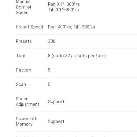
Manual
Pan:0.1°–300°/s
Control
Tilt:0.1°–200°/s
Speed
Preset Speed
Pan: 400°/s; Tilt: 300°/s
Presets
300
Tour
8 (up to 32 presets per tour)
Pattern
5
Scan
5
Speed
Support
Adjustment
Power-off
Support
Memory