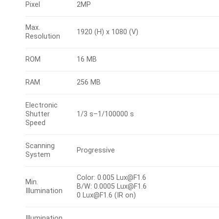
Pixel
2MP
Max.
1920 (H) x 1080 (V)
Resolution
ROM
16 MB
RAM
256 MB
Electronic
Shutter
1/3 s–1/100000 s
Speed
Scanning
Progressive
System
Color: 0.005 Lux@F1.6
Min.
B/W: 0.0005 Lux@F1.6
Illumination
0 Lux@F1.6 (IR on)
Illumination