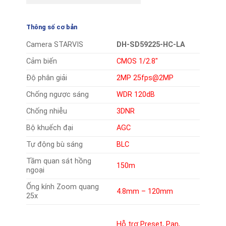
Thông số cơ bản
Camera STARVIS
DH-SD59225-HC-LA
Cảm biến
CMOS 1/2.8″
Độ phân giải
2MP 25fps@2MP
Chống ngược sáng
WDR 120dB
Chống nhiễu
3DNR
Bộ khuếch đại
AGC
Tự động bù sáng
BLC
Tầm quan sát hồng
150m
ngoại
Ống kính Zoom quang
4.8mm – 120mm
25x
Hỗ trợ Preset, Pan,