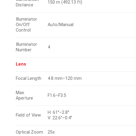
150 m (492.13 ft)
Distance
Illuminator
On/Off
Auto/Manual
Control
Illuminator
4
Number
Lens
Focal Length
4.8 mm–120 mm
Max.
F1.6–F3.5
Aperture
H: 61°–2.8°
Field of View
V: 22.6°–0.4°
Optical Zoom
25x