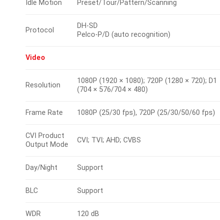
Idle Motion
Preset/Tour/Pattern/Scanning
DH-SD
Protocol
Pelco-P/D (auto recognition)
Video
1080P (1920 × 1080); 720P (1280 × 720); D1
Resolution
(704 × 576/704 × 480)
Frame Rate
1080P (25/30 fps), 720P (25/30/50/60 fps)
CVI Product
CVI; TVI; AHD; CVBS
Output Mode
Day/Night
Support
BLC
Support
WDR
120 dB