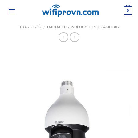
Skip
0
to
content
TRANG CHỦ
/
DAHUA TECHNOLOGY
/
PTZ CAMERAS