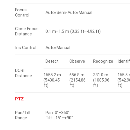
Focus
Auto/Semi-Auto/Manual
Control
Close Focus
0.1 m–1.5 m (0.33 ft–4.92 ft)
Distance
Iris Control
Auto/Manual
Detect
Observe
Recognize
Identi
DORI
1655.2 m
656.8 m
331.0 m
165.5
Distance
(5430.45
(2154.86
(1085.96
(542.9
ft)
ft)
ft)
ft)
PTZ
Pan/Tilt
Pan: 0°–360°
Range
Tilt: -15°–+90°