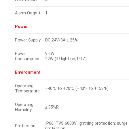
Alarm Output
1
Power
Power Supply
DC 24V/3A ± 25%
Power
9.6W
Consumption
22W (IR light on, PTZ)
Environment
Operating
–40°C to +70°C (–40°F to +158°F)
Temperature
Operating
≤ 95%RH
Humidity
IP66; TVS 6000V lightning protection; surge
Protection
protection