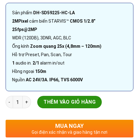
Sản phẩm
DH-SD59225-HC-LA
2MPixel
cảm biến STARVIS™
CMOS 1/2.8”
25fps@2MP
WDR (120DB), 3DNR, AGC, BLC
Ống kính
Zoom quang 25x (4,8mm – 120mm)
Hỗ trợ Preset, Pan, Scan, Tour
1
audio in.
2/1
alarm in/out
Hồng ngoại
150m
Nguồn
AC 24V/3A. IP66, TVS 6000V
Camera quan sát 2.0MP Starlight | DH-SD59225-HC-LA | 25x 
THÊM VÀO GIỎ HÀNG
MUA NGAY
Gọi điện xác nhận và giao hàng tận nơi