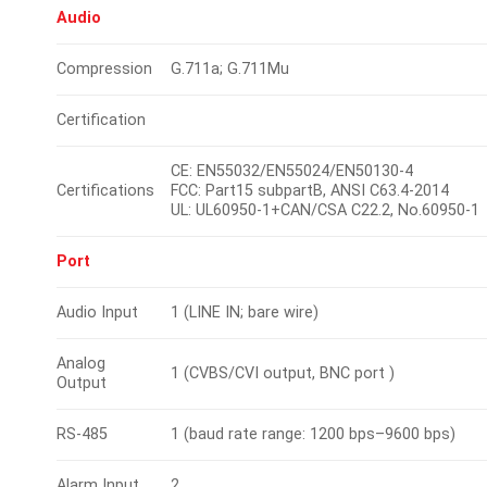
Audio
Compression
G.711a; G.711Mu
Certification
CE: EN55032/EN55024/EN50130-4
Certifications
FCC: Part15 subpartB, ANSI C63.4-2014
UL: UL60950-1+CAN/CSA C22.2, No.60950-1
Port
Audio Input
1 (LINE IN; bare wire)
Analog
1 (CVBS/CVI output, BNC port )
Output
RS-485
1 (baud rate range: 1200 bps–9600 bps)
Alarm Input
2