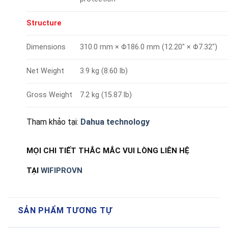
Structure
Dimensions
310.0 mm × Φ186.0 mm (12.20″ × Φ7.32″)
Net Weight
3.9 kg (8.60 lb)
Gross Weight
7.2 kg (15.87 lb)
Tham khảo tại:
Dahua technology
MỌI CHI TIẾT THẮC MẮC VUI LÒNG LIÊN HỆ
TẠI
WIFIPROVN
SẢN PHẨM TƯƠNG TỰ