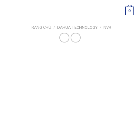
Skip
0
to
content
TRANG CHỦ
/
DAHUA TECHNOLOGY
/
NVR