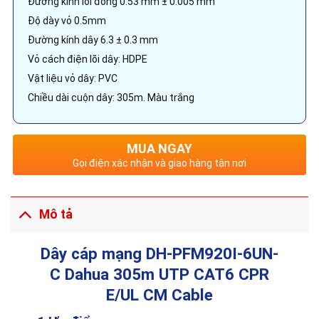
Đường kính lõi đồng 0.53 mm ± 0.005 mm
Độ dày vỏ 0.5mm
Đường kính dây 6.3 ± 0.3 mm
Vỏ cách điện lõi dây: HDPE
Vật liệu vỏ dây: PVC
Chiều dài cuộn dây: 305m. Màu trắng
MUA NGAY
Gọi điện xác nhận và giao hàng tận nơi
Mô tả
Dây cáp mạng DH-PFM920I-6UN-
C Dahua 305m UTP CAT6 CPR
E/UL CM Cable