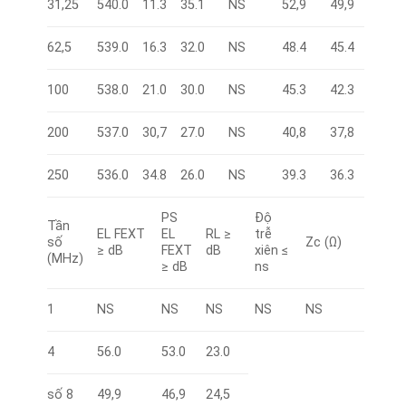
31,25
540.0
11.3
35.1
NS
52,9
49,9
62,5
539.0
16.3
32.0
NS
48.4
45.4
100
538.0
21.0
30.0
NS
45.3
42.3
200
537.0
30,7
27.0
NS
40,8
37,8
250
536.0
34.8
26.0
NS
39.3
36.3
PS
Độ
Tần
EL FEXT
EL
RL ≥
trễ
số
Zc (Ω)
≥ dB
FEXT
dB
xiên ≤
(MHz)
≥ dB
ns
1
NS
NS
NS
NS
NS
4
56.0
53.0
23.0
số 8
49,9
46,9
24,5