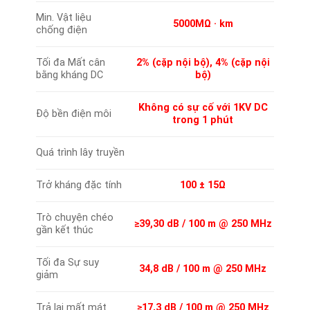
Min. Vật liệu
5000MΩ · km
chống điện
Tối đa Mất cân
2% (cặp nội bộ), 4% (cặp nội
bằng kháng DC
bộ)
Không có sự cố với 1KV DC
Độ bền điện môi
trong 1 phút
Quá trình lây truyền
Trở kháng đặc tính
100 ± 15Ω
Trò chuyện chéo
≥39,30 dB / 100 m @ 250 MHz
gần kết thúc
Tối đa Sự suy
34,8 dB / 100 m @ 250 MHz
giảm
Trả lại mất mát
≥17,3 dB / 100 m @ 250 MHz