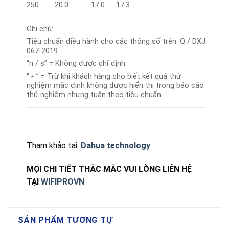
250
20.0
17.0
17.3
Ghi chú:
Tiêu chuẩn điều hành cho các thông số trên: Q / DXJ
067-2019
“n / s” = Không được chỉ định
“﹡” = Trừ khi khách hàng cho biết kết quả thử
nghiệm mặc định không được hiển thị trong báo cáo
thử nghiệm nhưng tuân theo tiêu chuẩn
Tham khảo tại:
Dahua technology
MỌI CHI TIẾT THẮC MẮC VUI LÒNG LIÊN HỆ
TẠI
WIFIPROVN
SẢN PHẨM TƯƠNG TỰ