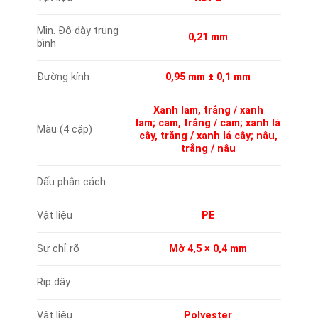
Min. Độ dày trung
0,21 mm
bình
Đường kính
0,95 mm ± 0,1 mm
Xanh lam, trắng / xanh
lam; cam, trắng / cam; xanh lá
Màu (4 cặp)
cây, trắng / xanh lá cây; nâu,
trắng / nâu
Dấu phân cách
Vật liệu
PE
Sự chỉ rõ
Mờ 4,5 × 0,4 mm
Rip dây
Vật liệu
Polyester