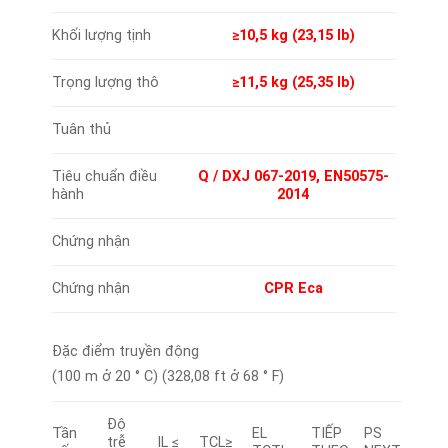
Khối lượng tịnh
≥10,5 kg (23,15 lb)
Trọng lượng thô
≥11,5 kg (25,35 lb)
Tuân thủ
Tiêu chuẩn điều
Q / DXJ 067-2019, EN50575-
hành
2014
Chứng nhận
Chứng nhận
CPR Eca
Đặc điểm truyền động
(100 m ở 20 ° C) (328,08 ft ở 68 ° F)
Độ
Tần
EL
TIẾP
PS
trễ
IL ≤
TCL≥