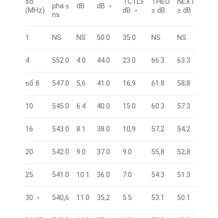
số
TCTL≥
THEO
NEXT
pha ≤
dB
dB ﹡
(MHz)
dB ﹡
≥ dB
≥ dB
ns
1
NS
NS
50.0
35.0
NS
NS
4
552.0
4.0
44.0
23.0
66.3
63.3
số 8
547.0
5,6
41.0
16,9
61.8
58,8
10
545.0
6.4
40.0
15.0
60.3
57.3
16
543.0
8.1
38.0
10,9
57,2
54,2
20
542.0
9.0
37.0
9.0
55,8
52,8
25
541.0
10.1
36.0
7.0
54.3
51.3
30 ﹡
540,6
11.0
35,2
5.5
53.1
50.1