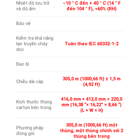
Nhiệt độ lưu trữ
–10 ° C đến + 40 ° C (14 ° F
và độ ẩm
đến 104 ° F), <60% (RH)
Bảo vệ
Kiểm tra khả năng
lan truyền cháy
Tuân theo IEC 60332-1-2
dọc
Bao bì
305,0 m (1000,66 ft) ± 1,5 m
Chiều dài cáp
(4,92 ft)
416,0 mm × 412,0 mm × 220,0
Kích thước thùng
mm (16,38 “× 16,22” × 8,66 “)
carton bên trong
(L × W × H)
305,0 m (1000,66 ft) một
Phương pháp
thùng, một thùng chính với 2
đóng gói
thùng bên trong