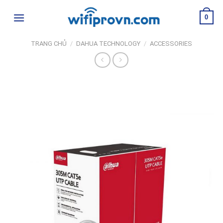
Skip
0
to
content
TRANG CHỦ
/
DAHUA TECHNOLOGY
/
ACCESSORIES