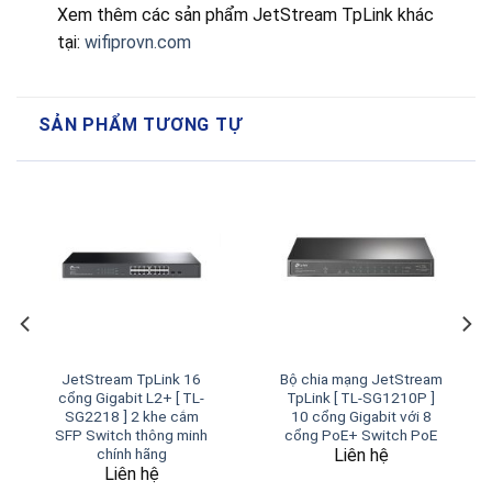
Xem thêm các sản phẩm JetStream TpLink khác
tại:
wifiprovn.com
SẢN PHẨM TƯƠNG TỰ
JetStream TpLink 16
Bộ chia mạng JetStream
cổng Gigabit L2+ [ TL-
TpLink [ TL-SG1210P ]
SG2218 ] 2 khe cắm
10 cổng Gigabit với 8
SFP Switch thông minh
cổng PoE+ Switch PoE
Liên hệ
chính hãng
Liên hệ