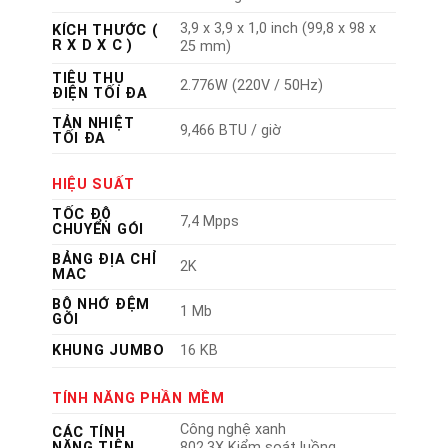
3,9 x 3,9 x 1,0 inch (99,8 x 98 x
KÍCH THƯỚC (
R X D X C )
25 mm)
TIÊU THỤ
2.776W (220V / 50Hz)
ĐIỆN TỐI ĐA
TẢN NHIỆT
9,466 BTU / giờ
TỐI ĐA
HIỆU SUẤT
TỐC ĐỘ
7,4 Mpps
CHUYỂN GÓI
BẢNG ĐỊA CHỈ
2K
MAC
BỘ NHỚ ĐỆM
1 Mb
GÓI
KHUNG JUMBO
16 KB
TÍNH NĂNG PHẦN MỀM
Công nghệ xanh
CÁC TÍNH
NĂNG TIÊN
802.3X Kiểm soát luồng