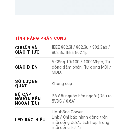
TÍNH NĂNG PHẦN CỨNG
IEEE 802.3i / 802.3u / 802.3ab /
CHUẨN VÀ
GIAO THỨC
802.3x, IEEE 802.1p
5 Cổng 10/100 / 1000Mbps, Tự
GIAO DIỆN
động đàm phán, Tự động MDI /
MDIX
SỐ LƯỢNG
Không quạt
QUẠT
BỘ CẤP
Bộ đổi nguồn bên ngoài (Đầu ra:
NGUỒN BÊN
5VDC / 0.6A)
NGOÀI (EU)
Hệ thống Power
Link / Chỉ báo hành động trên
LED BÁO HIỆU
mỗi cổng được tích hợp trong
mỗi cổng RJ-45