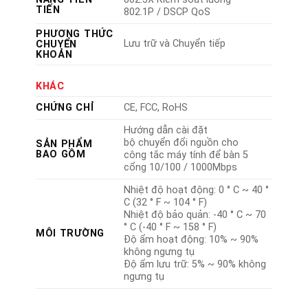
TIẾN
802.1P / DSCP QoS
PHƯƠNG THỨC
Lưu trữ và Chuyển tiếp
CHUYỂN
KHOẢN
KHÁC
CHỨNG CHỈ
CE, FCC, RoHS
Hướng dẫn cài đặt
bộ chuyển đổi nguồn cho
SẢN PHẨM
BAO GỒM
công tắc máy tính để bàn 5
cổng 10/100 / 1000Mbps
Nhiệt độ hoạt động: 0 ° C ~ 40 °
C (32 ° F ~ 104 ° F)
Nhiệt độ bảo quản: -40 ° C ~ 70
° C (-40 ° F ~ 158 ° F)
MÔI TRƯỜNG
Độ ẩm hoạt động: 10% ~ 90%
không ngưng tụ
Độ ẩm lưu trữ: 5% ~ 90% không
ngưng tụ