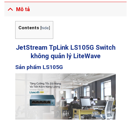
Mô tả
Contents
[
hide
]
JetStream TpLink LS105G
Switch
không quản lý LiteWave
Sản phẩm LS105G