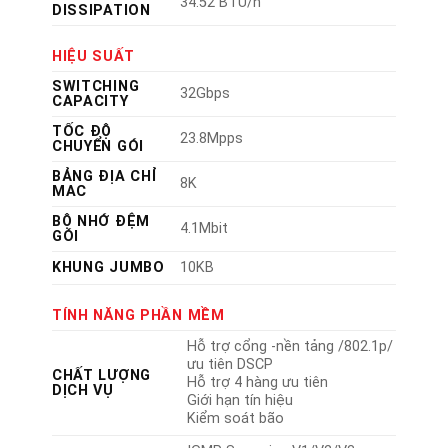
34.52 BTU/h
DISSIPATION
HIỆU SUẤT
SWITCHING
32Gbps
CAPACITY
TỐC ĐỘ
23.8Mpps
CHUYỂN GÓI
BẢNG ĐỊA CHỈ
8K
MAC
BỘ NHỚ ĐỆM
4.1Mbit
GÓI
KHUNG JUMBO
10KB
TÍNH NĂNG PHẦN MỀM
Hỗ trợ cổng -nền tảng /802.1p/
ưu tiên DSCP
CHẤT LƯỢNG
Hỗ trợ 4 hàng ưu tiên
DỊCH VỤ
Giới hạn tín hiệu
Kiểm soát bão