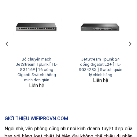
Bộ chuyển mạch
JetStream TpLink 24
JetStream TpLink [ TL-
cổng Gigabit L2+ [ TL-
SG116E ] 16 cổng
SG3428X ] Switch quản
Gigabit Switch thông
lý chính hãng
Liên hệ
minh đơn giản
Liên hệ
GIỚI THIỆU WIFIPROVN.COM
Ngôi nhà, văn phòng cũng như nơi kinh doanh tuyệt đẹp của
bạn với hàng loạt thiết bị hiện đại không thể thiếu đi phần