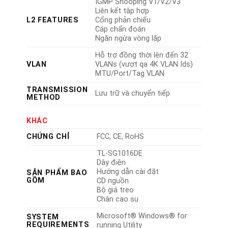
IGMP Snooping V1/V2/V3
Liên kết tập hợp
L2 FEATURES
Cổng phản chiếu
Cáp chẩn đoán
Ngăn ngừa vòng lặp
Hỗ trợ đồng thời lên đến 32
VLAN
VLANs (vượt qa 4K VLAN Ids)
MTU/Port/Tag VLAN
TRANSMISSION
Lưu trữ và chuyển tiếp
METHOD
KHÁC
CHỨNG CHỈ
FCC, CE, RoHS
TL-SG1016DE
Dây điện
Hướng dẫn cài đặt
SẢN PHẨM BAO
GỒM
CD nguồn
Bộ giá treo
Chân cao su
Microsoft® Windows® for
SYSTEM
REQUIREMENTS
running Utility