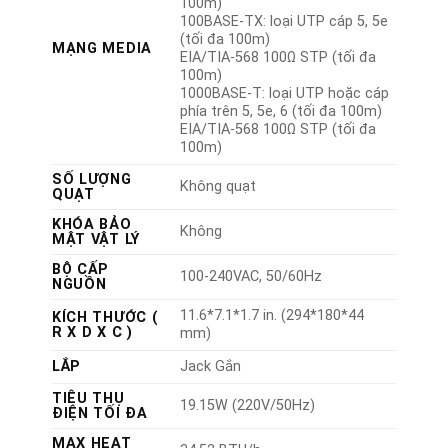
100m)
100BASE-TX: loại UTP cáp 5, 5e
(tối đa 100m)
MẠNG MEDIA
EIA/TIA-568 100Ω STP (tối đa
100m)
1000BASE-T: loại UTP hoặc cáp
phía trên 5, 5e, 6 (tối đa 100m)
EIA/TIA-568 100Ω STP (tối đa
100m)
SỐ LƯỢNG
Không quạt
QUẠT
KHÓA BẢO
Không
MẬT VẬT LÝ
BỘ CẤP
100-240VAC, 50/60Hz
NGUỒN
11.6*7.1*1.7 in. (294*180*44
KÍCH THƯỚC (
R X D X C )
mm)
LẮP
Jack Gắn
TIÊU THỤ
19.15W (220V/50Hz)
ĐIỆN TỐI ĐA
MAX HEAT