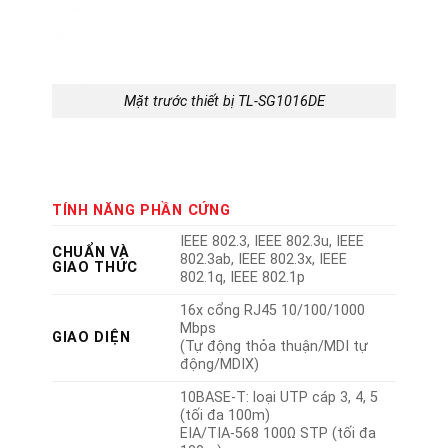
Mặt trước thiết bị TL-SG1016DE
TÍNH NĂNG PHẦN CỨNG
IEEE 802.3, IEEE 802.3u, IEEE
CHUẨN VÀ
802.3ab, IEEE 802.3x, IEEE
GIAO THỨC
802.1q, IEEE 802.1p
16x cổng RJ45 10/100/1000
Mbps
GIAO DIỆN
(Tự động thỏa thuận/MDI tự
động/MDIX)
10BASE-T: loại UTP cáp 3, 4, 5
(tối đa 100m)
EIA/TIA-568 100Ω STP (tối đa