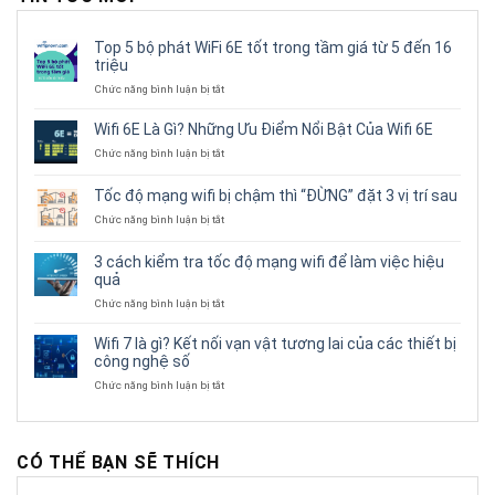
Top 5 bộ phát WiFi 6E tốt trong tầm giá từ 5 đến 16
triệu
ở
Chức năng bình luận bị tắt
Top
5
Wifi 6E Là Gì? Những Ưu Điểm Nổi Bật Của Wifi 6E
bộ
ở
Chức năng bình luận bị tắt
phát
Wifi
WiFi
6E
6E
Tốc độ mạng wifi bị chậm thì “ĐỪNG” đặt 3 vị trí sau
Là
tốt
Gì?
ở
Chức năng bình luận bị tắt
trong
Những
Tốc
tầm
Ưu
độ
giá
3 cách kiểm tra tốc độ mạng wifi để làm việc hiệu
Điểm
mạng
từ
quả
Nổi
wifi
5
Bật
bị
ở
Chức năng bình luận bị tắt
đến
Của
chậm
3
16
Wifi
thì
cách
triệu
Wifi 7 là gì? Kết nối vạn vật tương lai của các thiết bị
6E
“ĐỪNG”
kiểm
công nghệ số
đặt
tra
3
ở
Chức năng bình luận bị tắt
tốc
vị
Wifi
độ
trí
7
mạng
sau
là
wifi
gì?
để
CÓ THỂ BẠN SẼ THÍCH
Kết
làm
nối
việc