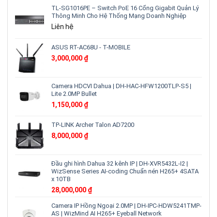
vạn
hiệu
TL-SG1016PE – Switch PoE 16 Cổng Gigabit Quản Lý
vật
quả
Thông Minh Cho Hệ Thống Mạng Doanh Nghiệp
tương
lai
Liên hệ
của
các
thiết
ASUS RT-AC68U - T-MOBILE
bị
3,000,000
₫
công
nghệ
số
Camera HDCVI Dahua | DH-HAC-HFW1200TLP-S5 |
Lite 2.0MP Bullet
1,150,000
₫
TP-LINK Archer Talon AD7200
8,000,000
₫
Đầu ghi hình Dahua 32 kênh IP | DH-XVR5432L-I2 |
WizSense Series AI-coding Chuẩn nén H265+ 4SATA
x 10TB
28,000,000
₫
Camera IP Hồng Ngoại 2.0MP | DH-IPC-HDW5241TMP-
AS | WizMind AI H265+ Eyeball Network