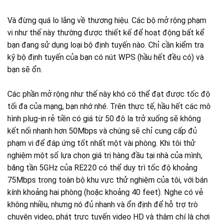
Và đừng quá lo lắng về thương hiệu. Các bộ mở rộng phạm
vi như thế này thường được thiết kế để hoạt động bất kể
bạn đang sử dụng loại bộ định tuyến nào. Chỉ cần kiểm tra
kỹ bộ định tuyến của bạn có nút WPS (hầu hết đều có) và
bạn sẽ ổn.
Các phần mở rộng như thế này khó có thể đạt được tốc độ
tối đa của mạng, bạn nhớ nhé. Trên thực tế, hầu hết các mô
hình plug-in rẻ tiền có giá từ 50 đô la trở xuống sẽ không
kết nối nhanh hơn 50Mbps và chúng sẽ chỉ cung cấp đủ
phạm vi để đáp ứng tốt nhất một vài phòng. Khi tôi thử
nghiệm một số lựa chọn giá trị hàng đầu tại nhà của mình,
băng tần 5GHz của RE220 có thể duy trì tốc độ khoảng
75Mbps trong toàn bộ khu vực thử nghiệm của tôi, với bán
kính khoảng hai phòng (hoặc khoảng 40 feet). Nghe có vẻ
không nhiều, nhưng nó đủ nhanh và ổn định để hỗ trợ trò
chuyện video, phát trực tuyến video HD và thậm chí là chơi