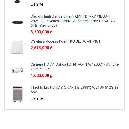
Liên hệ
Đầu ghi hình Dahua 8 kênh 6MP | DH-XVR1B08-I |
WizSense Series 1080N Chuẩn nén H265+ 1SATA x
6TB (Sao chép)
3,200,000
₫
Wireless Access Point | RUIJIE RG-AP710 |
2,613,000
₫
Camera HDCVI Dahua | DH-HAC-HFW1200DP-S5 | Lite
2.0MP Bullet
1,680,000
₫
Thiết bị lưu trữ NAS QNAP TS-2888X-W2195-512G 28-
bay
Liên hệ