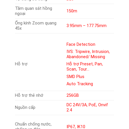
Tầm quan sát hồng
150m
ngoại
Ống kính Zoom quang
3.95mm – 177.75mm
45x
Face Detection
IVS: Tripwire, Intrusion,
Abandoned/ Missing
Hỗ trợ
Hỗ trợ Preset, Pan,
Scan, Tour…
SMD Plus
Auto Tracking
Hỗ trợ thẻ nhớ
256GB
DC 24V/3A, PoE, Onvif
Nguồn cấp
2.4
Chuẩn chống nước,
IP67, IK10