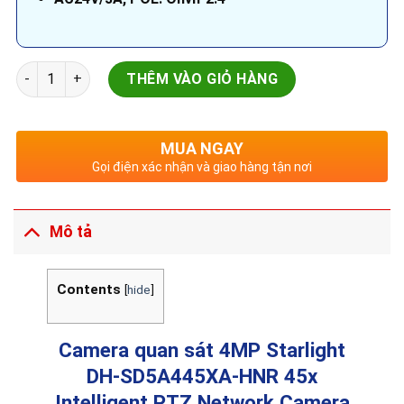
Camera quan sát 4MP Starlight | DH-SD5A445XA-HNR | 45x In
THÊM VÀO GIỎ HÀNG
MUA NGAY
Gọi điện xác nhận và giao hàng tận nơi
Mô tả
Contents
[
hide
]
Camera quan sát 4MP Starlight
DH-SD5A445XA-HNR 45
x
Intelligent PTZ Network Camera