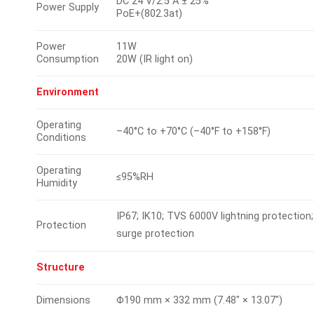
DC 24 V/2.5 A ± 25%
Power Supply
PoE+(802.3at)
Power
11W
Consumption
20W (IR light on)
Environment
Operating
–40°C to +70°C (–40°F to +158°F)
Conditions
Operating
≤95%RH
Humidity
IP67; IK10; TVS 6000V lightning protection;
Protection
surge protection
Structure
Dimensions
Φ190 mm × 332 mm (7.48″ × 13.07″)