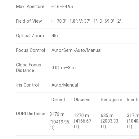
Max. Aperture
F1.6–F4.95
Field of View
H: 70.3°–1.8°; V: 37°–1°; D: 69.3°–2°
Optical Zoom
45x
Focus Control
Auto/Semi-Auto/Manual
Close Focus
0.01 m–3 m
Distance
Iris Control
Auto/Manual
Detect
Observe
Recognize
Identi
DORI Distance
3176 m
1270 m
635 m
317 
(4166.67
(2083.33
(1040
(10419.95
ft)
ft)
ft)
ft)