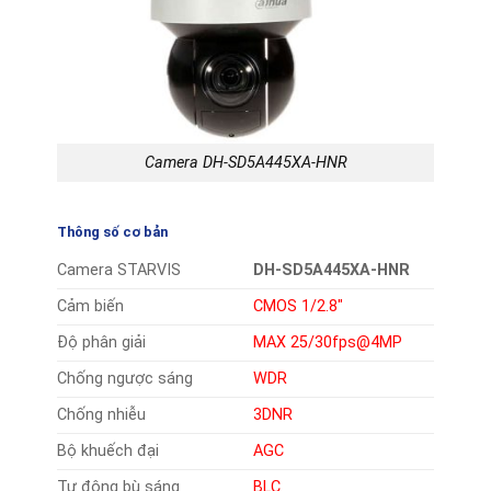
Camera DH-SD5A445XA-HNR
Thông số cơ bản
Camera STARVIS
DH-SD5A445XA-HNR
Cảm biến
CMOS 1/2.8″
Độ phân giải
MAX 25/30fps@4MP
Chống ngược sáng
WDR
Chống nhiễu
3DNR
Bộ khuếch đại
AGC
Tự động bù sáng
BLC