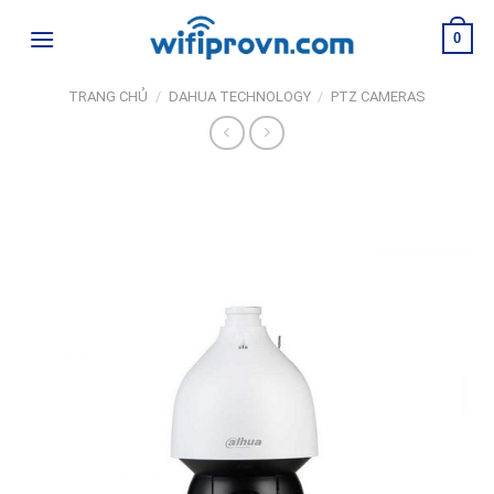
Skip
0
to
content
TRANG CHỦ
/
DAHUA TECHNOLOGY
/
PTZ CAMERAS