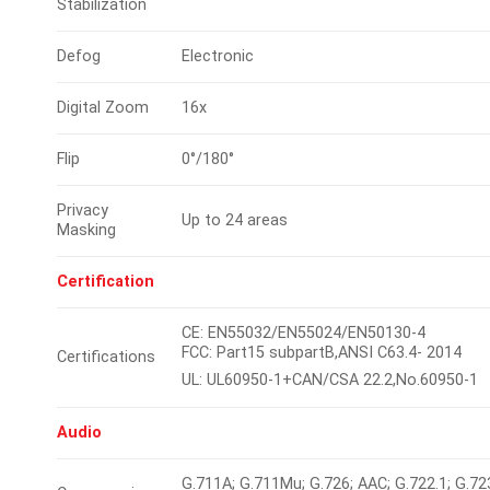
Stabilization
Defog
Electronic
Digital Zoom
16x
Flip
0°/180°
Privacy
Up to 24 areas
Masking
Certification
CE: EN55032/EN55024/EN50130-4
FCC: Part15 subpartB,ANSI C63.4- 2014
Certifications
UL: UL60950-1+CAN/CSA 22.2,No.60950-1
Audio
G.711A; G.711Mu; G.726; AAC; G.722.1; G.72