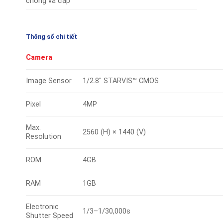
chống va đập
Thông số chi tiết
Camera
Image Sensor
1/2.8″ STARVIS™ CMOS
Pixel
4MP
Max.
2560 (H) × 1440 (V)
Resolution
ROM
4GB
RAM
1GB
Electronic
1/3–1/30
,
000s
Shutter Speed