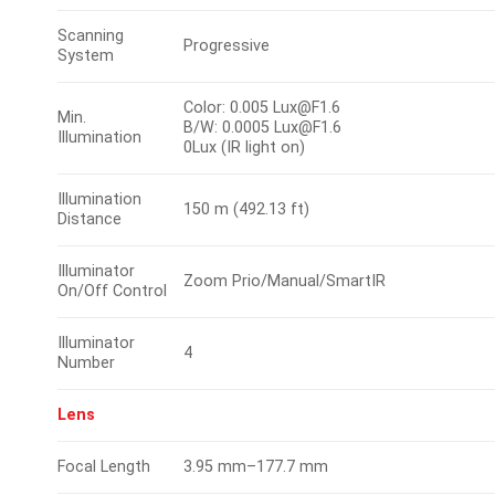
Scanning
Progressive
System
Color: 0.005 Lux@F1.6
Min.
B/W: 0.0005 Lux@F1.6
Illumination
0Lux (IR light on)
Illumination
150 m (492.13 ft)
Distance
Illuminator
Zoom Prio/Manual/SmartIR
On/Off Control
Illuminator
4
Number
Lens
Focal Length
3.95 mm–177.7 mm