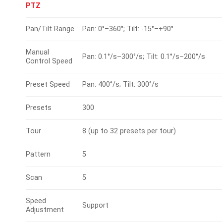
PTZ
Pan/Tilt Range
Pan: 0°–360°; Tilt: -15°–+90°
Manual
Pan: 0.1°/s–300°/s; Tilt: 0.1°/s–200°/s
Control Speed
Preset Speed
Pan: 400°/s; Tilt: 300°/s
Presets
300
Tour
8 (up to 32 presets per tour)
Pattern
5
Scan
5
Speed
Support
Adjustment