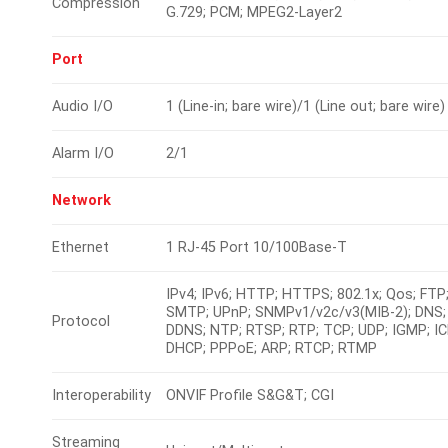
Compression
G.729; PCM; MPEG2-Layer2
Port
Audio I/O
1 (Line-in; bare wire)/1 (Line out; bare wire)
Alarm I/O
2/1
Network
Ethernet
1 RJ-45 Port 10/100Base-T
IPv4; IPv6; HTTP; HTTPS; 802.1x; Qos; FTP
SMTP; UPnP; SNMPv1/v2c/v3(MIB-2); DNS;
Protocol
DDNS; NTP; RTSP; RTP; TCP; UDP; IGMP; I
DHCP; PPPoE; ARP; RTCP; RTMP
Interoperability
ONVIF Profile S&G&T; CGI
Streaming