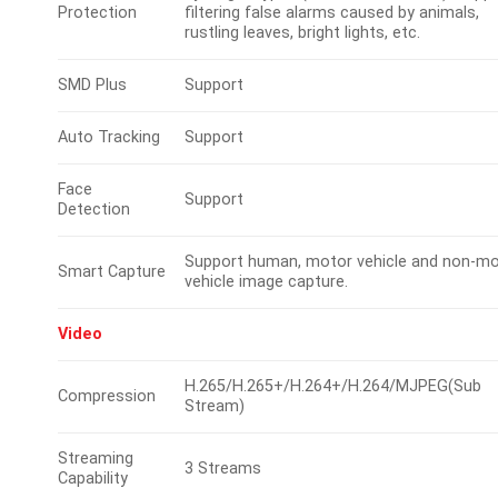
Protection
filtering false alarms caused by animals,
rustling leaves, bright lights, etc.
SMD Plus
Support
Auto Tracking
Support
Face
Support
Detection
Support human, motor vehicle and non-m
Smart Capture
vehicle image capture.
Video
H.265/H.265+/H.264+/H.264/MJPEG(Sub
Compression
Stream)
Streaming
3 Streams
Capability