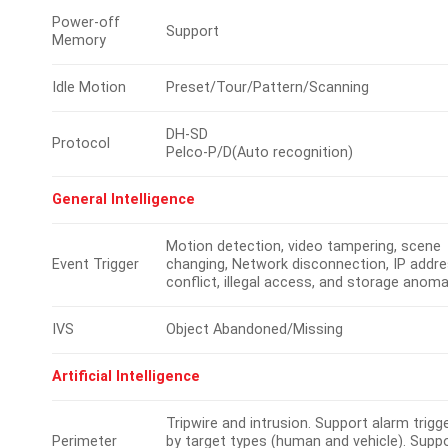
Power-off
Support
Memory
Idle Motion
Preset/Tour/Pattern/Scanning
DH-SD
Protocol
Pelco-P/D(Auto recognition)
General Intelligence
Motion detection, video tampering, scene
Event Trigger
changing, Network disconnection, IP addr
conflict, illegal access, and storage anoma
IVS
Object Abandoned/Missing
Artificial Intelligence
Tripwire and intrusion. Support alarm trigg
Perimeter
by target types (human and vehicle). Supp