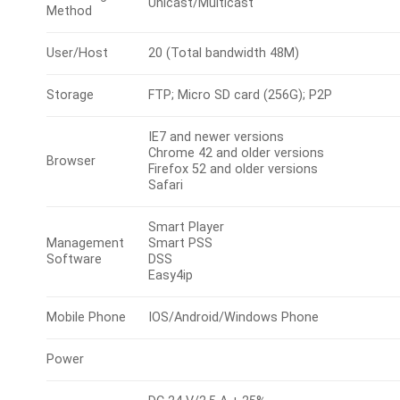
Unicast/Multicast
Method
User/Host
20 (Total bandwidth 48M)
Storage
FTP; Micro SD card (256G); P2P
IE7 and newer versions
Chrome 42 and older versions
Browser
Firefox 52 and older versions
Safari
Smart Player
Management
Smart PSS
Software
DSS
Easy4ip
Mobile Phone
IOS/Android/Windows Phone
Power