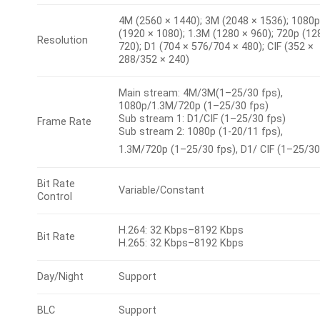
4M (2560 × 1440); 3M (2048 × 1536); 1080p
(1920 × 1080); 1.3M (1280 × 960); 720p (12
Resolution
720); D1 (704 × 576/704 × 480); CIF (352 ×
288/352 × 240)
Main stream: 4M/3M(1–25/30 fps),
1080p/1.3M/720p (1–25/30 fps)
Sub stream 1: D1/CIF (1–25/30 fps)
Frame Rate
Sub stream 2: 1080p (1-20/11 fps),
1.3M/720p (1–25/30 fps), D1/ CIF (1–25/30
Bit Rate
Variable/Constant
Control
H.264: 32 Kbps–8192 Kbps
Bit Rate
H.265: 32 Kbps–8192 Kbps
Day/Night
Support
BLC
Support