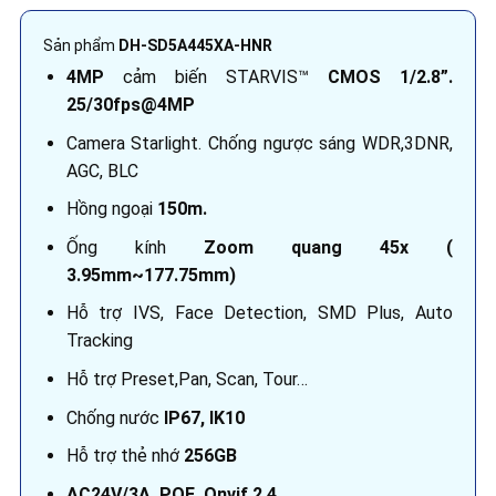
Sản phẩm
DH-SD5A445XA-HNR
4MP
cảm biến STARVIS™
CMOS 1/2.8”.
25/30fps@4MP
Camera Starlight. Chống ngược sáng WDR,3DNR,
AGC, BLC
Hồng ngoại
150m.
Ống kính
Zoom quang 45x (
3.95mm~177.75mm)
Hỗ trợ IVS, Face Detection, SMD Plus, Auto
Tracking
Hỗ trợ Preset,Pan, Scan, Tour…
Chống nước
IP67, IK10
Hỗ trợ thẻ nhớ
256GB
AC24V/3A, POE. Onvif 2.4