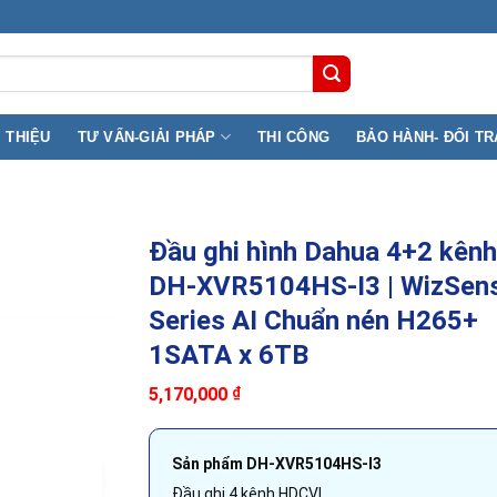
 Q11) TP.HCM
I THIỆU
TƯ VẤN-GIẢI PHÁP
THI CÔNG
BẢO HÀNH- ĐỔI TR
Đầu ghi hình Dahua 4+2 kênh 
DH-XVR5104HS-I3 | WizSen
Series AI Chuẩn nén H265+
1SATA x 6TB
5,170,000
₫
Sản phẩm DH-XVR5104HS-I3
Đầu ghi 4 kênh HDCVI