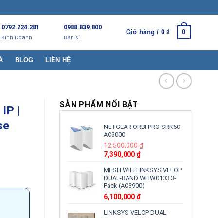
0792.224.281
0988.839.800
Giỏ hàng /
0
₫
0
Kinh Doanh
Bán sỉ
Ả
BLOG
LIÊN HỆ
SẢN PHẨM NỔI BẬT
IP |
se
NETGEAR ORBI PRO SRK60
AC3000
12,500,000
₫
Giá
Giá
7,390,000
₫
gốc
hiện
MESH WIFI LINKSYS VELOP
là:
tại
DUAL-BAND WHW0103 3-
12,500,000 ₫.
là:
Pack (AC3900)
7,390,000 ₫.
6,100,000
₫
LINKSYS VELOP DUAL-