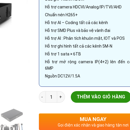
Hỗ trợ camera HDCVI/Analog/IP/TVI/AHD
Chuẩn nén H265+
Hỗ trợ AI – Coding tất cả các kênh
Hỗ trợ SMD Plus và bảo vệ vành đai
Hỗ trợ AI : Phân tích khuôn mặt, IOT và POS
Hỗ trợ ghi hình tất cả các kênh 5M-N
Hỗ trợ 1 sata × 6TB
Hỗ trợ mở rộng camera IP(4+2) lên đến 
6MP
Nguồn DC12V/1.5A
Đầu ghi hình Dahua 4+2 kênh IP | DH-XVR510
THÊM VÀO GIỎ HÀNG
MUA NGAY
Gọi điện xác nhận và giao hàng tận nơi