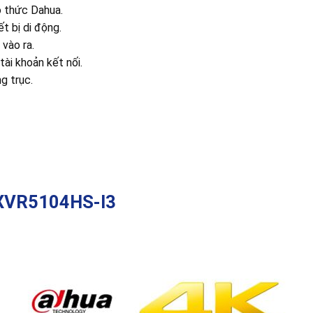
o thức Dahua.
t bị di động.
vào ra.
tài khoản kết nối.
g trục.
-XVR5104HS-I3