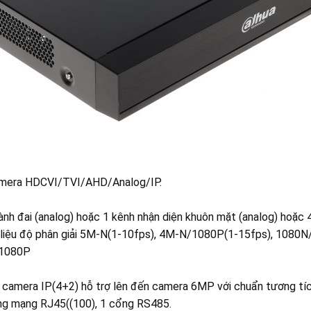
camera HDCVI/TVI/AHD/Analog/IP.
h đai (analog) hoặc 1 kênh nhận diện khuôn mặt (analog) hoặc 
ữ liệu độ phân giải 5M-N(1-10fps), 4M-N/1080P(1-15fps), 1080
/1080P
 camera IP(4+2) hỗ trợ lên đến camera 6MP với chuẩn tương tíc
ổng mạng RJ45((100), 1 cổng RS485.