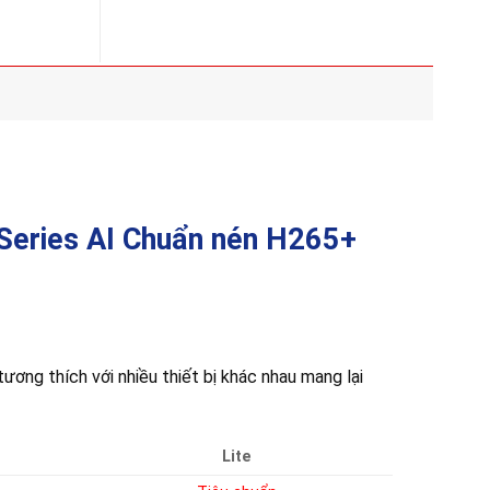
Điểm
5
Nổi
đến
Bật
16
Của
triệu
Wifi
6E
Series AI Chuẩn nén H265+
ơng thích với nhiều thiết bị khác nhau mang lại
Lite