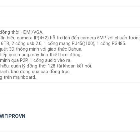
o đồng thời HDMI/VGA.
hãn hiệu camera IP(4+2) hỗ trợ lên đến camera 6MP với chuẩn tương 
a 6TB, 2 cổng usb 2.0, 1 cổng mạng RJ45((100), 1 cổng RS485.
quét 3D thông minh với giao thức Dahua.
 tiếp qua mạng máy tính thiết bị di động.
minh qua P2P, 1 cổng audio vào ra.
hiều, quản lý đồng thời 128 tài khoản kết nối.
thanh, báo động qua cáp đồng trục.
ng trên mainboard.
WIFIPROVN