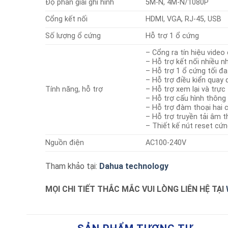
Độ phân giải ghi hình
5M-N, 4M-N/1080P
Cổng kết nối
HDMI, VGA, RJ-45, USB
Số lượng ổ cứng
Hỗ trợ 1 ổ cứng
– Cổng ra tín hiệu vide
– Hỗ trợ kết nối nhiều n
– Hỗ trợ 1 ổ cứng tối đ
– Hỗ trợ điều kiển quay 
Tính năng, hỗ trợ
– Hỗ trợ xem lại và trực
– Hỗ trợ cấu hình thông 
– Hỗ trợ đàm thoại hai c
– Hỗ trợ truyền tải âm 
– Thiết kế nút reset cứ
Nguồn điện
AC100-240V
Tham khảo tại:
Dahua technology
MỌI CHI TIẾT THẮC MẮC VUI LÒNG LIÊN HỆ TẠI