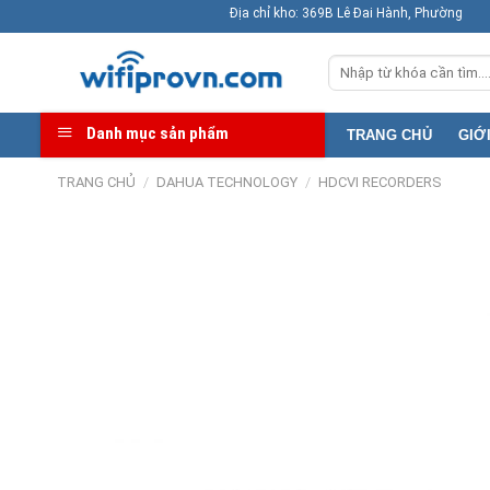
Skip
Địa chỉ kho: 369B Lê Đai Hành, Phường Phú Thọ ( F11,
to
Tìm
content
kiếm:
Danh mục sản phẩm
TRANG CHỦ
GIỚ
TRANG CHỦ
/
DAHUA TECHNOLOGY
/
HDCVI RECORDERS