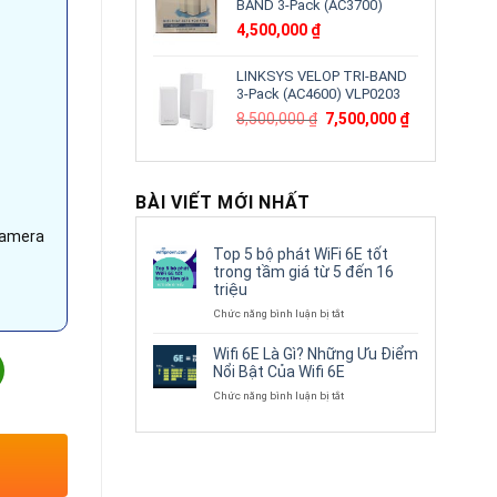
BAND 3-Pack (AC3700)
4,500,000
₫
LINKSYS VELOP TRI-BAND
3-Pack (AC4600) VLP0203
Giá
Giá
8,500,000
₫
7,500,000
₫
gốc
hiện
là:
tại
8,500,000 ₫.
là:
7,500,000 ₫.
BÀI VIẾT MỚI NHẤT
camera
Top 5 bộ phát WiFi 6E tốt
trong tầm giá từ 5 đến 16
triệu
ở
Chức năng bình luận bị tắt
Top
5
Wifi 6E Là Gì? Những Ưu Điểm
4HS-I3 | WizSense Series AI Chuẩn nén H265+ 1SATA x 6TB số l
bộ
Nổi Bật Của Wifi 6E
phát
ở
Chức năng bình luận bị tắt
WiFi
Wifi
6E
6E
tốt
Là
trong
Gì?
tầm
Những
giá
Ưu
từ